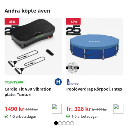
Andra köpte även
-35%
-52%
Cardio Fit V30 Vibration
Poolöverdrag Rörpool, Intex
plate, Tunturi
1490 kr
Ordinarie pris:
fr. 326 kr
Ordinarie pris:
2295 kr
fr. 699 kr
1-5 arbetsdagar
1-5 arbetsdagar