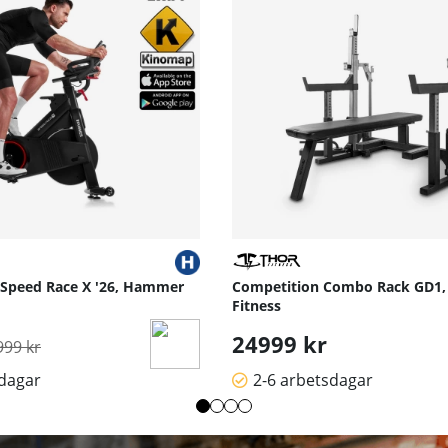
 Speed Race X '26, Hammer
Competition Combo Rack GD1,
Fitness
rdinarie pris:
24999 kr
999 kr
sdagar
2-6 arbetsdagar