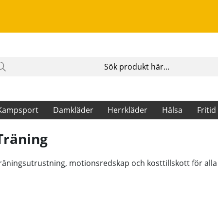
Kampsport
Damkläder
Herrkläder
Hälsa
Fritid
 Träning
ningsutrustning, motionsredskap och kosttillskott för alla 