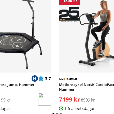
-1800 kr
Betyg:
utav 5 stjärnor
3.7
Cross Jump, Hammer
Motionscykel NorsK CardioPace
Hammer
rdinarie pris:
7199 kr
Ordinarie pris:
199 kr
8999 kr
sdagar
1-5 arbetsdagar