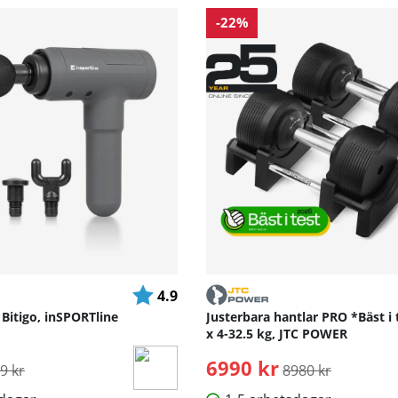
-22%
Betyg:
utav 5 stjärnor
4.9
Bitigo, inSPORTline
Justerbara hantlar PRO *Bäst i 
x 4-32.5 kg, JTC POWER
inarie pris:
6990 kr
Ordinarie pris:
9 kr
8980 kr