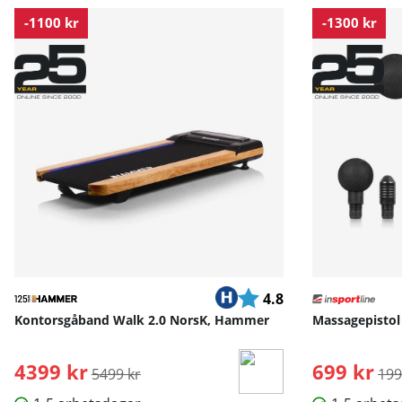
-1100 kr
-1300 kr
Betyg:
utav 5 stjärnor
4.8
Kontorsgåband Walk 2.0 NorsK, Hammer
Massagepistol 
4399 kr
Ordinarie pris:
699 kr
Ord
5499 kr
199