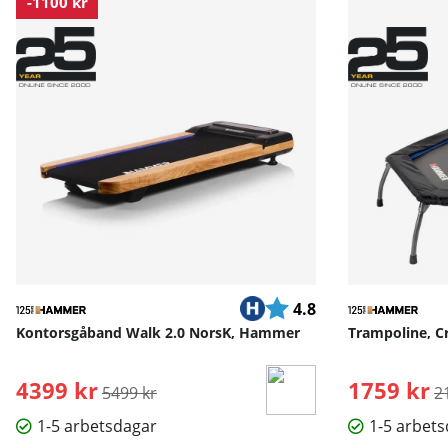
-1100 kr
Betyg:
utav 5 stjärnor
4.8
Kontorsgåband Walk 2.0 NorsK, Hammer
Trampoline, 
4399 kr
Ordinarie pris:
1759 kr
O
5499 kr
2
1-5 arbetsdagar
1-5 arbet