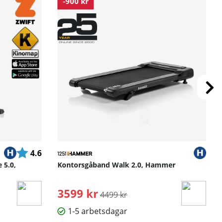
-900 kr
Betyg:
utav 5 stjärnor
4.6
 5.0,
Kontorsgåband Walk 2.0, Hammer
3599 kr
Ordinarie pris:
4499 kr
1-5 arbetsdagar