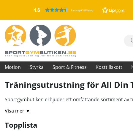
4.6
Baserat på 2424 betyg
Motion
Styrka
Sport & Fitness
Kosttillskott
Träningsutrustning för All Din
Sportgymbutiken erbjuder ett omfattande sortiment av trä
Visa mer ▼
Topplista