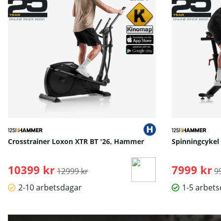
Crosstrainer Loxon XTR BT '26, Hammer
Spinningcykel
10399 kr
Ordinarie pris:
7999 kr
O
12999 kr
9
2-10 arbetsdagar
1-5 arbet