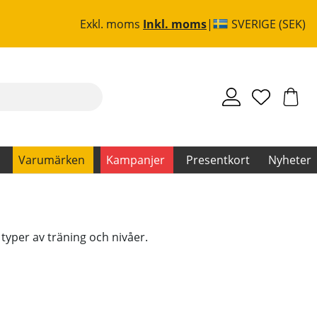
Exkl. moms
Inkl. moms
SVERIGE (SEK)
Varumärken
Kampanjer
Presentkort
Nyheter
typer av träning och nivåer.