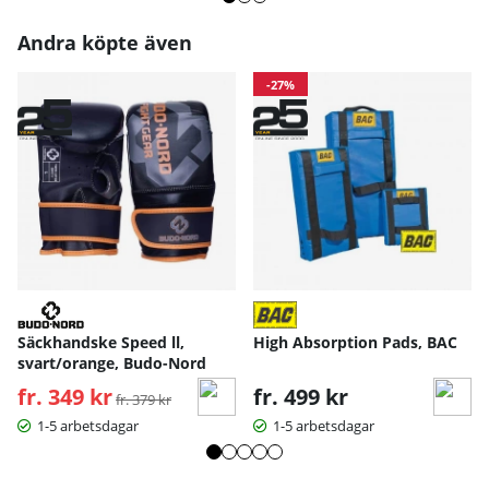
Andra köpte även
-27%
Säckhandske Speed ll,
High Absorption Pads, BAC
svart/orange, Budo-Nord
fr. 349 kr
Ordinarie pris:
fr. 499 kr
fr. 379 kr
1-5 arbetsdagar
1-5 arbetsdagar