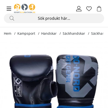
Hem
Kampsport
Handskar
Säckhandskar
Säckhandsk
Produktbilder Säckhandske Speed ll, svart/blå