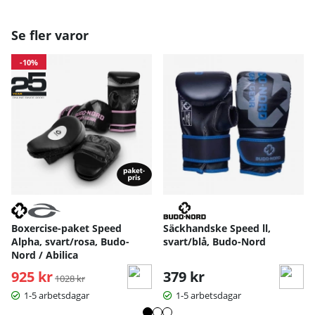
Se fler varor
-10%
Boxercise-paket Speed
Säckhandske Speed ll,
Alpha, svart/rosa, Budo-
svart/blå, Budo-Nord
Nord / Abilica
925 kr
Ordinarie pris:
379 kr
1028 kr
1-5 arbetsdagar
1-5 arbetsdagar