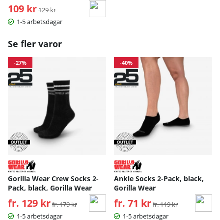
109 kr
Ordinarie pris:
129 kr
1-5 arbetsdagar
Se fler varor
-27%
-40%
Gorilla Wear Crew Socks 2-
Ankle Socks 2-Pack, black,
Pack, black, Gorilla Wear
Gorilla Wear
fr. 129 kr
Ordinarie pris:
fr. 71 kr
Ordinarie pris:
fr. 179 kr
fr. 119 kr
1-5 arbetsdagar
1-5 arbetsdagar