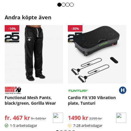
Andra köpte även
-14%
-35%
Functional Mesh Pants,
Cardio Fit V30 Vibration
black/green, Gorilla Wear
plate, Tunturi
fr. 467 kr
Ordinarie pris:
1490 kr
Ordinarie pris:
fr. 549 kr
2295 kr
1-5 arbetsdagar
7-28 arbetsdagar