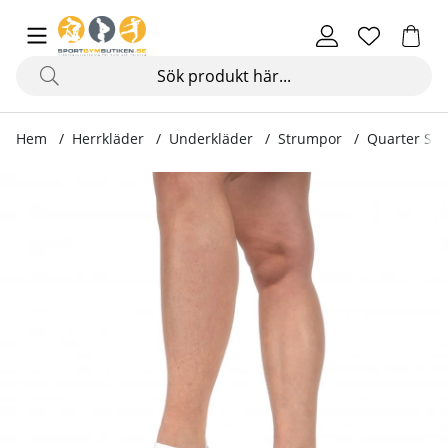
Hem
Herrkläder
Underkläder
Strumpor
Quarter Soc
Produktbilder Quarter Socks 2-Pack, white