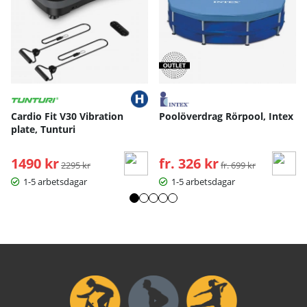
Cardio Fit V30 Vibration
Poolöverdrag Rörpool, Intex
plate, Tunturi
1490 kr
Ordinarie pris:
fr. 326 kr
Ordinarie pris:
2295 kr
fr. 699 kr
1-5 arbetsdagar
1-5 arbetsdagar