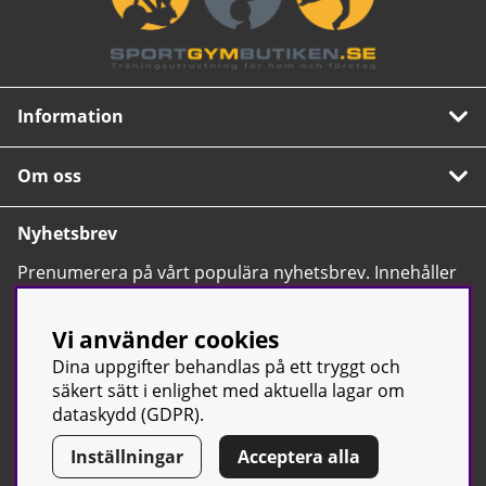
Information
Om oss
Nyhetsbrev
Prenumerera på vårt populära nyhetsbrev. Innehåller
tips, nyheter och våra allra bästa erbjudanden.
OK
Vi använder cookies
Dina uppgifter behandlas på ett tryggt och
säkert sätt i enlighet med aktuella lagar om
dataskydd (GDPR).
Inställningar
Acceptera alla
© Sport & Gym Butiken JTC AB |
Kontakta oss
| All rights reserved
| Org.nr: 556668-7058 | Tel: 0500-42 87 00