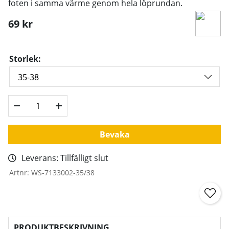
foten i samma värme genom hela löprundan.
69
kr
Storlek:
Bevaka
Leverans:
Tillfälligt slut
Artnr:
WS-7133002-35/38
PRODUKTBESKRIVNING