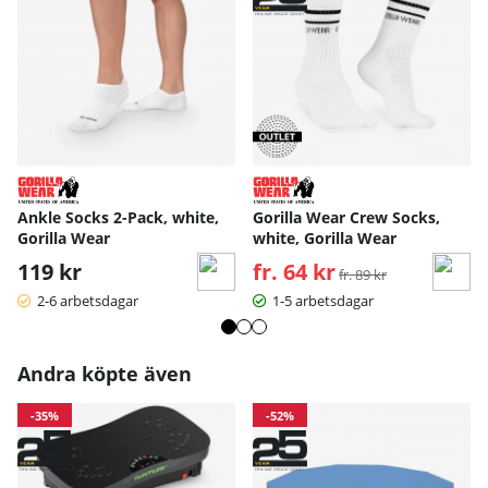
Ankle Socks 2-Pack, white,
Gorilla Wear Crew Socks,
Gorilla Wear
white, Gorilla Wear
119 kr
fr. 64 kr
Ordinarie pris:
fr. 89 kr
2-6 arbetsdagar
1-5 arbetsdagar
Andra köpte även
-35%
-52%