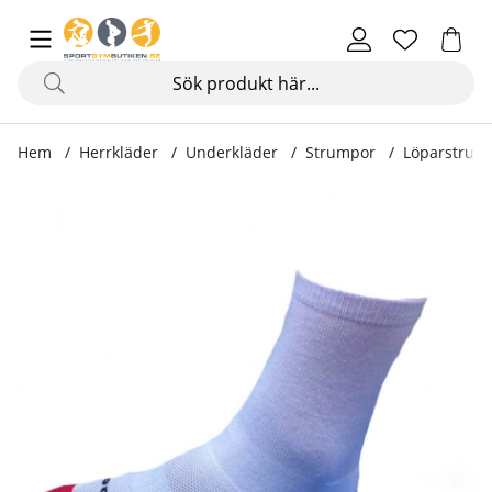
Hem
Herrkläder
Underkläder
Strumpor
Löparstrump
Produktbilder Löparstrumpa, vit/röd