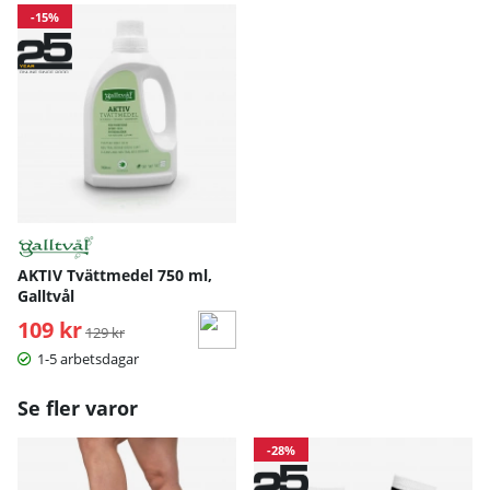
-15%
AKTIV Tvättmedel 750 ml,
Galltvål
109 kr
Ordinarie pris:
129 kr
1-5 arbetsdagar
Se fler varor
-28%