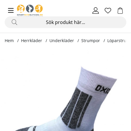
Hem
Herrkläder
Underkläder
Strumpor
Löparstrump
Produktbilder Löparstrumpa, vit/grå