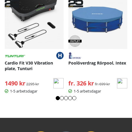
Cardio Fit V30 Vibration
Poolöverdrag Rörpool, Intex
plate, Tunturi
1490 kr
Ordinarie pris:
fr. 326 kr
Ordinarie pris:
2295 kr
fr. 699 kr
1-5 arbetsdagar
1-5 arbetsdagar