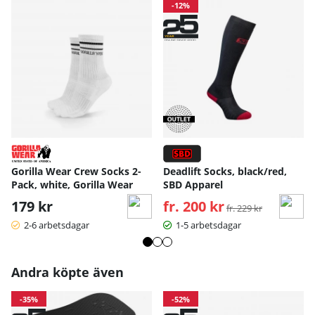
-12%
Gorilla Wear Crew Socks 2-
Deadlift Socks, black/red,
Pack, white, Gorilla Wear
SBD Apparel
179 kr
fr. 200 kr
Ordinarie pris:
fr. 229 kr
2-6 arbetsdagar
1-5 arbetsdagar
Andra köpte även
-35%
-52%