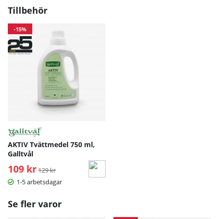
Tillbehör
-15%
AKTIV Tvättmedel 750 ml,
Galltvål
109 kr
Ordinarie pris:
129 kr
1-5 arbetsdagar
Se fler varor