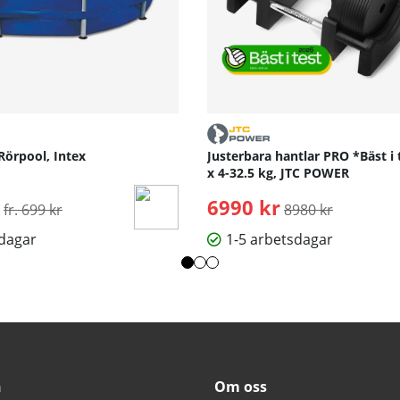
Rörpool, Intex
Justerbara hantlar PRO *Bäst i 
x 4-32.5 kg, JTC POWER
Ordinarie pris:
6990 kr
Ordinarie pris:
fr. 699 kr
8980 kr
sdagar
1-5 arbetsdagar
n
Om oss