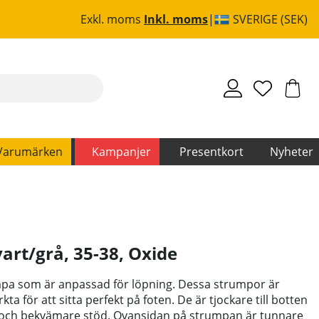
Exkl. moms
Inkl. moms
SVERIGE (SEK)
Varumärken
Kampanjer
Presentkort
Nyheter
art/grå, 35-38
,
Oxide
mpa som är anpassad för löpning. Dessa strumpor är
ta för att sitta perfekt på foten. De är tjockare till botten
e och bekvämare stöd. Ovansidan på strumpan är tunnare