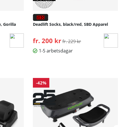
 Gorilla
Deadlift Socks, black/red, SBD Apparel
fr. 200 kr
Ordinarie pris:
fr. 229 kr
1-5 arbetsdagar
-42%