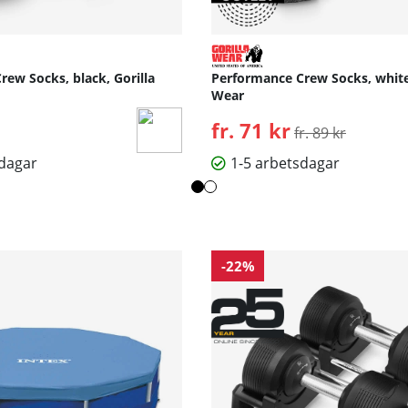
ew Socks, black, Gorilla
Performance Crew Socks, white,
Wear
fr. 71 kr
Ordinarie pris:
fr. 89 kr
sdagar
1-5 arbetsdagar
-22%