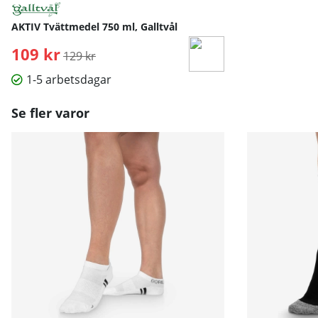
AKTIV Tvättmedel 750 ml, Galltvål
109 kr
Ordinarie pris:
129 kr
1-5 arbetsdagar
Se fler varor