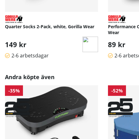
Quarter Socks 2-Pack, white, Gorilla Wear
Performance Cr
Wear
149 kr
89 kr
2-6 arbetsdagar
2-6 arbet
Andra köpte även
-35%
-52%