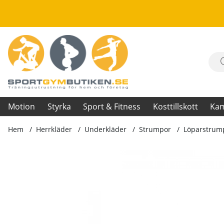
Motion
Styrka
Sport & Fitness
Kosttillskott
Ka
Hem
Herrkläder
Underkläder
Strumpor
Löparstrump
Produktbilder Löparstrumpa, svart/grå