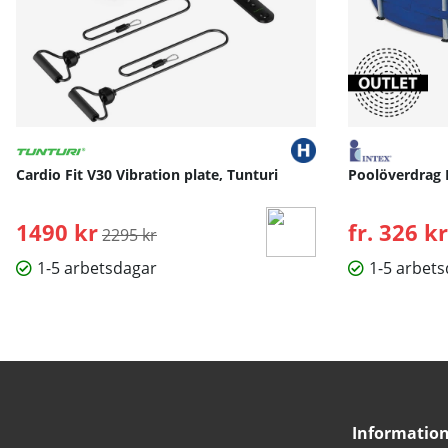
Cardio Fit V30 Vibration plate, Tunturi
Poolöverdrag 
1490 kr
Ordinarie pris:
fr. 326 kr
2295 kr
1-5 arbetsdagar
1-5 arbet
Informatio