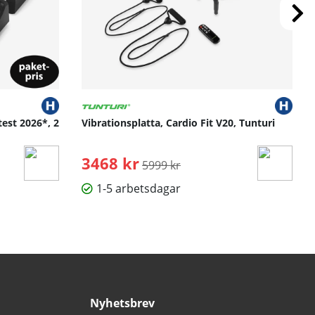
test 2026*, 2
Vibrationsplatta, Cardio Fit V20, Tunturi
3468 kr
Ordinarie pris:
5999 kr
1-5 arbetsdagar
Nyhetsbrev