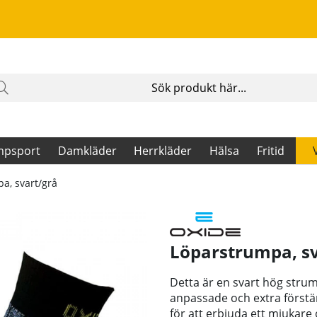
mpsport
Damkläder
Herrkläder
Hälsa
Fritid
a, svart/grå
Löparstrumpa, sv
Detta är en svart hög stru
anpassade och extra förstärk
för att erbjuda ett mjukar