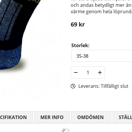
och andas betydligt mer än 
värme genom hela löprund
69
kr
Storlek:
Leverans:
Tillfälligt slut
CIFIKATION
MER INFO
OMDÖMEN
MEDELBETYG
STÄL