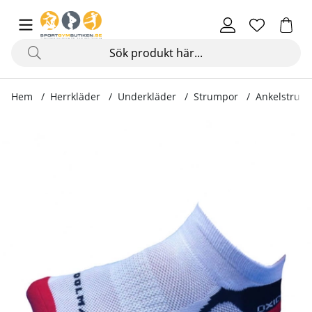
Hem
Herrkläder
Underkläder
Strumpor
Ankelstrump
Produktbilder Ankelstrumpa Running, vit/röd