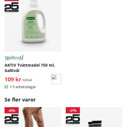
AKTIV Tvättmedel 750 ml,
Galltvål
109 kr
Ordinarie pris:
129 kr
1-5 arbetsdagar
Se fler varor
-20%
-27%