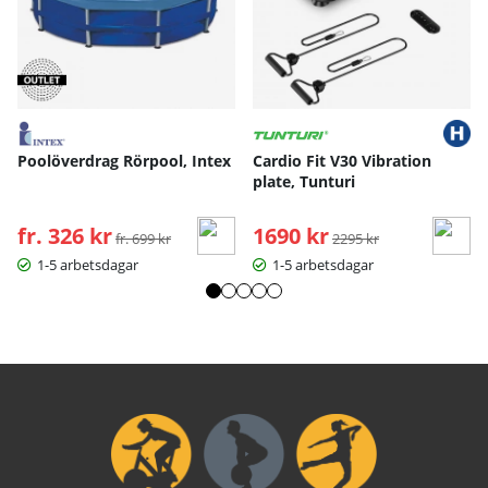
Poolöverdrag Rörpool, Intex
Cardio Fit V30 Vibration
plate, Tunturi
fr. 326 kr
Ordinarie pris:
1690 kr
Ordinarie pris:
fr. 699 kr
2295 kr
1-5 arbetsdagar
1-5 arbetsdagar