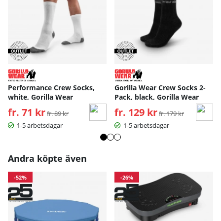
Performance Crew Socks,
Gorilla Wear Crew Socks 2-
white, Gorilla Wear
Pack, black, Gorilla Wear
fr. 71 kr
Ordinarie pris:
fr. 129 kr
Ordinarie pris:
fr. 89 kr
fr. 179 kr
1-5 arbetsdagar
1-5 arbetsdagar
Andra köpte även
-52%
-26%