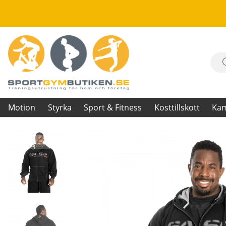
Motion
Styrka
Sport & Fitness
Kosttillskott
Ka
Produktbilder 1,2 LBS Hoodie, black