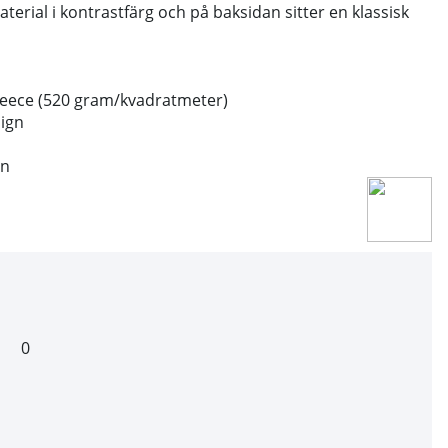
terial i kontrastfärg och på baksidan sitter en klassisk
leece (520 gram/kvadratmeter)
ign
en
0