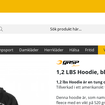
mpsport
Damkläder
Herrkläder
Hälsa
Fritid
1,2 LBS Hoodie, b
1,2 lbs Hoodie är en tung 
Tillverkad i ett amerikanskt
Denna hoodie är, som namne
fleece med en vikt på 520 