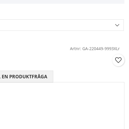
Artnr:
GA-220449-9993XLr
 0 AV 5 ANTAL BETYG 0
L EN PRODUKTFRÅGA