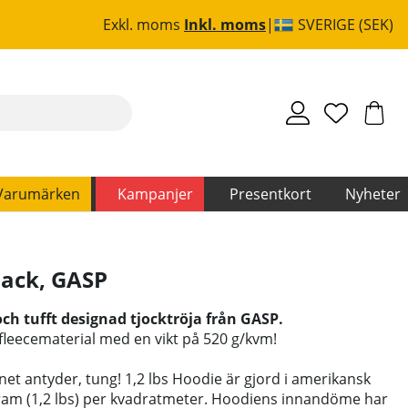
Exkl. moms
Inkl. moms
SVERIGE (SEK)
Varumärken
Kampanjer
Presentkort
Nyheter
lack
,
GASP
och tufft designad tjocktröja från GASP.
 fleecematerial med en vikt på 520 g/kvm!
t antyder, tung! 1,2 lbs Hoodie är gjord i amerikansk
gram (1,2 lbs) per kvadratmeter. Hoodiens innandöme har