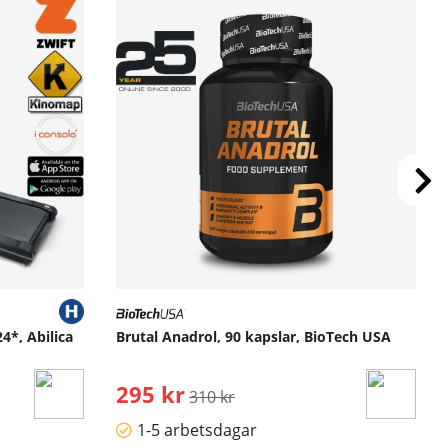
4*, Abilica
Brutal Anadrol, 90 kapslar, BioTech USA
295 kr
Ordinarie pris:
310 kr
1-5 arbetsdagar