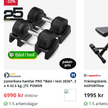
-22%
S
M
L
X
Handskens längd
17
18
19
2
Handskens bredd
10
10.5
11
1
Handskens bredd längst ned
8
9.5
10
1
12.
Handskens längd - dam
13.5
14.2
5
Handskens bred - dam
8.5
9
9.5
Mått angivna i cm.
Justerbara hantlar PRO *Bäst i test 2026*, 2
Träningsbänk,
x 4-32.5 kg, JTC POWER
inSPORTline
6990 kr
Ordinarie pris:
1995 kr
8980 kr
1-5 arbetsdagar
1-5 arbet