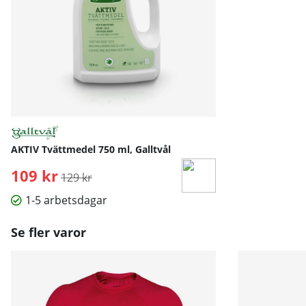
Bröst
101
107
113
1
Midja
71
77
83
8
Höft
97
103
1
Mått angivna i cm.
AKTIV Tvättmedel 750 ml, Galltvål
109 kr
Ordinarie pris:
129 kr
1-5 arbetsdagar
Se fler varor