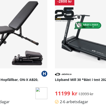
-2800 kr
L
0
1.5
0.5
 Hopfällbar, ON-X AB20,
Löpband Mill 30 *Bäst i test 202
11199 kr
Ordinarie pris:
13999 kr
sdagar
2-6 arbetsdagar