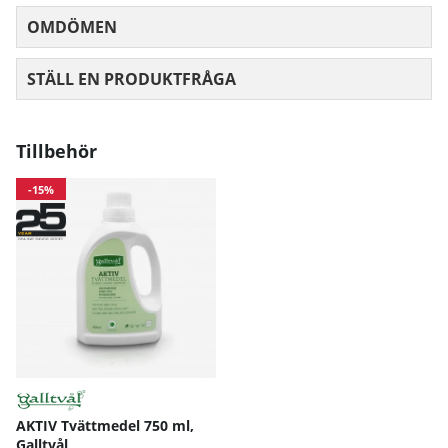
OMDÖMEN
MEDELBETYG 0 AV 5 ANTAL BETYG 0
STÄLL EN PRODUKTFRÅGA
Tillbehör
-15%
AKTIV Tvättmedel 750 ml,
Galltvål