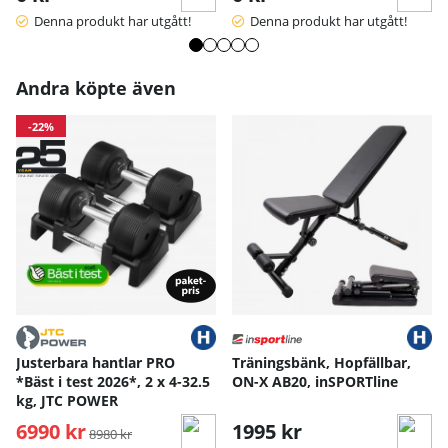
Denna produkt har utgått!
Denna produkt har utgått!
Andra köpte även
-22%
Justerbara hantlar PRO
Träningsbänk, Hopfällbar,
*Bäst i test 2026*, 2 x 4-32.5
ON-X AB20, inSPORTline
kg, JTC POWER
6990 kr
Ordinarie pris:
1995 kr
8980 kr