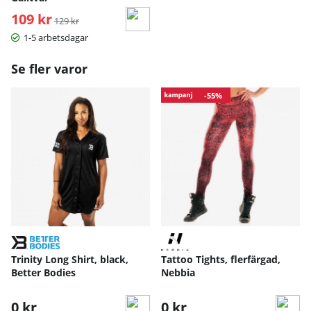
109 kr
Ordinarie pris:
129 kr
1-5 arbetsdagar
Se fler varor
-55%
Trinity Long Shirt, black,
Tattoo Tights, flerfärgad,
Better Bodies
Nebbia
0 kr
0 kr