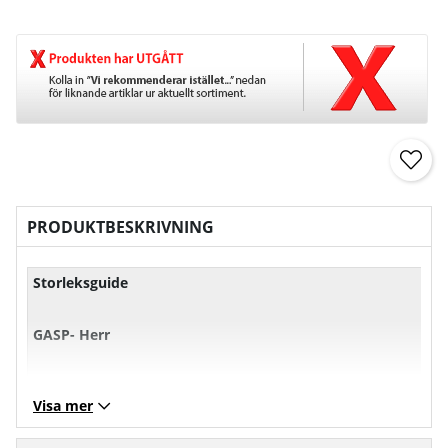
PRODUKTBESKRIVNING
Storleksguide
GASP- Herr
XS
S
M
L
Visa mer
Bröst
101
107
113
11