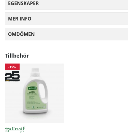
EGENSKAPER
Midja
71
77
83
89
MER INFO
Höft
97
103
10
OMDÖMEN
MEDELBETYG 0 AV 5 ANTAL BETYG 0
Mått angivna i cm.
Tillbehör
-15%