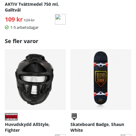
AKTIV Tvättmedel 750 ml,
Galltvål
109 kr
Ordinarie pris:
129 kr
1-5 arbetsdagar
Se fler varor
Huvudskydd AllStyle,
Skateboard Badge, Shaun
Fighter
White