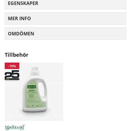
EGENSKAPER
Midja
71
77
83
89
MER INFO
Höft
97
103
10
OMDÖMEN
MEDELBETYG 0 AV 5 ANTAL BETYG 0
Mått angivna i cm.
Tillbehör
-15%