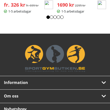
fr. 326 kr
Ordinarie pris:
1690 kr
Ordinarie pris:
fr. 699 kr
2295 kr
1-5 arbetsdagar
1-5 arbetsdagar
Information
Om oss
Nyhetsbrev