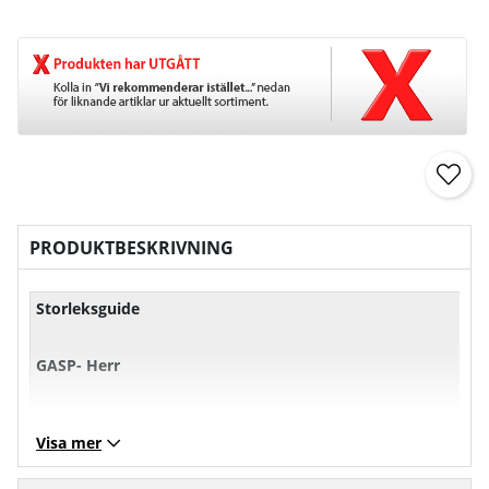
PRODUKTBESKRIVNING
Storleksguide
GASP- Herr
XS
S
M
L
Visa mer
Bröst
101
107
113
11