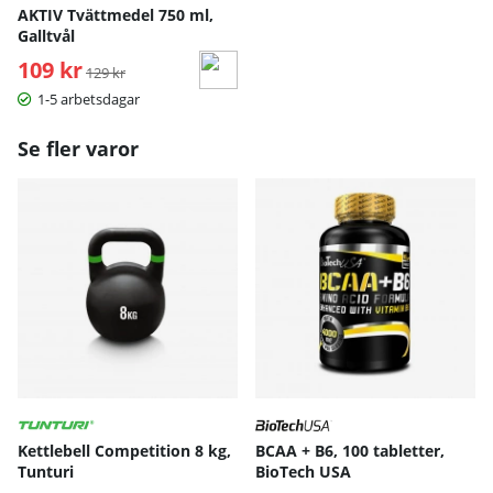
AKTIV Tvättmedel 750 ml,
Galltvål
109 kr
Ordinarie pris:
129 kr
1-5 arbetsdagar
Se fler varor
Kettlebell Competition 8 kg,
BCAA + B6, 100 tabletter,
Tunturi
BioTech USA