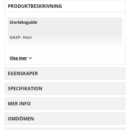
PRODUKTBESKRIVNING
Storleksguide
GASP- Herr
XS
S
M
L
Visa mer
Bröst
101
107
113
11
EGENSKAPER
Midja
71
77
83
89
SPECIFIKATION
Höft
97
103
10
MER INFO
Mått angivna i cm.
OMDÖMEN
MEDELBETYG 0 AV 5 ANTAL BETYG 0