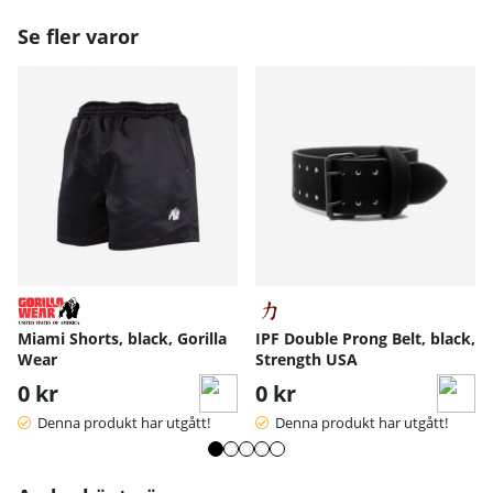
Se fler varor
S
M
L
XL
Miami Shorts, black, Gorilla
IPF Double Prong Belt, black,
Handskens längd
17
18
19
20
Wear
Strength USA
Handskens bredd
10
10.5
11
11.
0 kr
0 kr
Handskens bredd längst ned
8
9.5
10
10.
12.
Handskens längd - dam
13.5
14.2
Denna produkt har utgått!
Denna produkt har utgått!
5
Handskens bred - dam
8.5
9
9.5