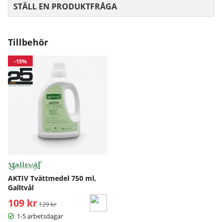
STÄLL EN PRODUKTFRÅGA
Tillbehör
-15%
AKTIV Tvättmedel 750 ml,
Galltvål
109 kr
Ordinarie pris:
129 kr
1-5 arbetsdagar