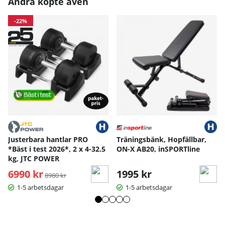
Andra köpte även
Mått angivna i cm.
-22%
Justerbara hantlar PRO
Träningsbänk, Hopfällbar,
*Bäst i test 2026*, 2 x 4-32.5
ON-X AB20, inSPORTline
kg, JTC POWER
6990 kr
Ordinarie pris:
1995 kr
8980 kr
1-5 arbetsdagar
1-5 arbetsdagar