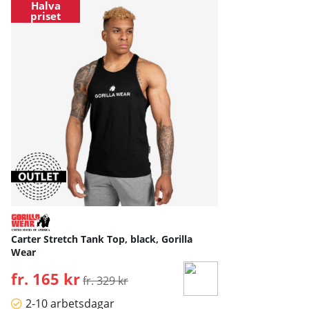
Halva
priset
Carter Stretch Tank Top, black, Gorilla
Wear
fr. 165 kr
Ordinarie pris:
fr. 329 kr
2-10 arbetsdagar