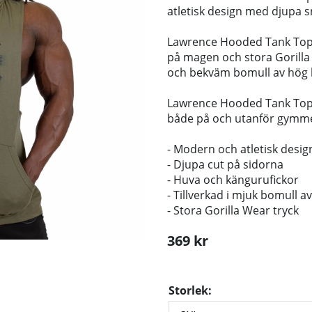
atletisk design med djupa s
Lawrence Hooded Tank Top 
på magen och stora Gorilla W
och bekväm bomull av hög k
Lawrence Hooded Tank Top 
både på och utanför gymme
- Modern och atletisk desig
- Djupa cut på sidorna
- Huva och kängurufickor
- Tillverkad i mjuk bomull av
- Stora Gorilla Wear tryck
369
kr
Storlek: