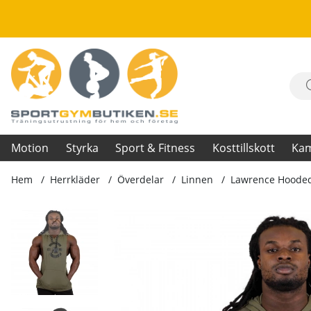
Motion
Styrka
Sport & Fitness
Kosttillskott
Ka
Hem
Herrkläder
Överdelar
Linnen
Lawrence Hooded
Produktbilder Lawrence Hooded Tank Top, army green