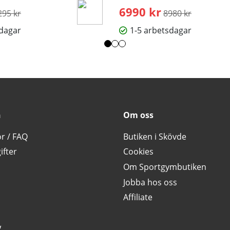
rdinarie pris:
6990 kr
Ordinarie pris:
295 kr
8980 kr
sdagar
1-5 arbetsdagar
n
Om oss
or / FAQ
Butiken i Skövde
ifter
Cookies
Om Sportgymbutiken
Jobba hos oss
Affiliate
g