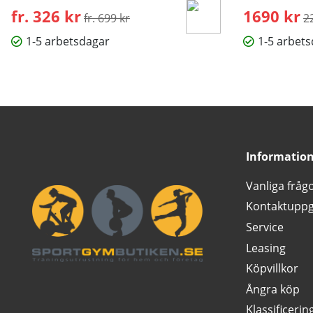
fr. 326 kr
Ordinarie pris:
1690 kr
O
fr. 699 kr
2
1-5 arbetsdagar
1-5 arbet
Informatio
Vanliga fråg
Kontaktuppg
Service
Leasing
Köpvillkor
Ångra köp
Klassificerin