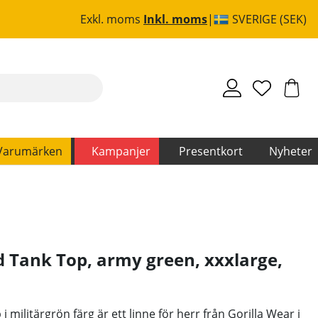
Exkl. moms
Inkl. moms
SVERIGE (SEK)
Varumärken
Kampanjer
Presentkort
Nyheter
 Tank Top, army green, xxxlarge
,
ilitärgrön färg är ett linne för herr från Gorilla Wear i