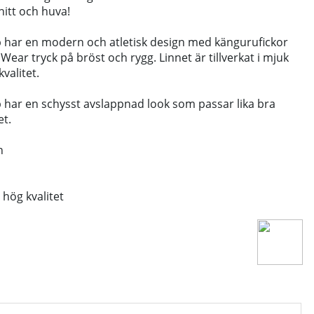
nitt och huva!
har en modern och atletisk design med kängurufickor
ear tryck på bröst och rygg. Linnet är tillverkat i mjuk
valitet.
har en schysst avslappnad look som passar lika bra
t.
n
 hög kvalitet