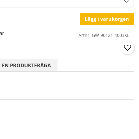
Lägg i varukorgen
ar
Artnr:
GW-90121-4003XL
 0 AV 5 ANTAL BETYG 0
L EN PRODUKTFRÅGA