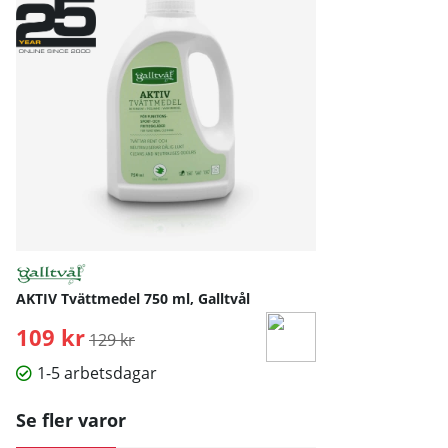
AKTIV Tvättmedel 750 ml, Galltvål
109 kr
Ordinarie pris:
129 kr
1-5 arbetsdagar
Se fler varor