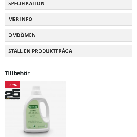
SPECIFIKATION
Höft
97
103
10
MER INFO
Mått angivna i cm.
OMDÖMEN
MEDELBETYG 0 AV 5 ANTAL BETYG 0
STÄLL EN PRODUKTFRÅGA
Tillbehör
-15%