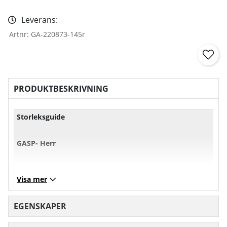
Leverans:
Artnr:
GA-220873-145r
PRODUKTBESKRIVNING
Storleksguide
GASP- Herr
XS
S
M
L
Visa mer
Bröst
101
107
113
11
EGENSKAPER
Midja
71
77
83
89