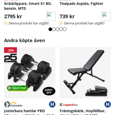
Gräsklippare, Smart 51 BO,
Thaipads Aspida, Fighter
Handskens längd
17
18
19
20
bensin, MTD
Handskens bredd
10
10.5
11
11.
2795 kr
739 kr
Handskens bredd längst ned
8
9.5
10
10.
12.
Handskens längd - dam
13.5
14.2
Denna produkt har utgått!
Denna produkt har utgått!
5
Handskens bred - dam
8.5
9
9.5
Andra köpte även
Mått angivna i cm.
-22%
Justerbara hantlar PRO
Träningsbänk, Hopfällbar,