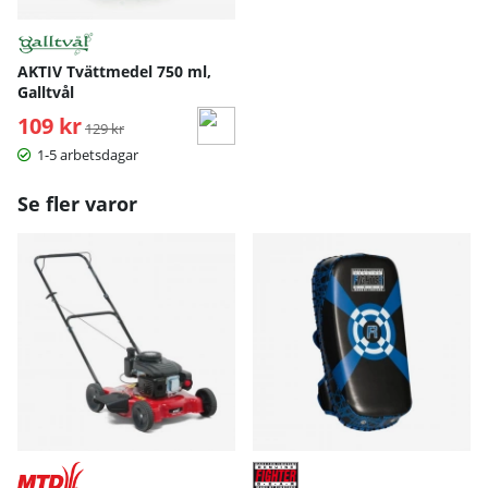
AKTIV Tvättmedel 750 ml,
Galltvål
109 kr
Ordinarie pris:
129 kr
1-5 arbetsdagar
Se fler varor
S
M
L
XL