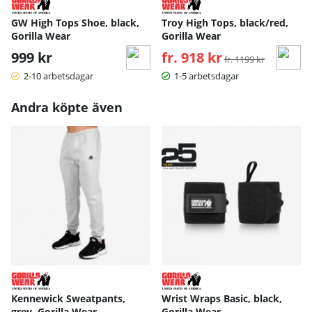
GW High Tops Shoe, black,
Troy High Tops, black/red,
Gorilla Wear
Gorilla Wear
999 kr
fr. 918 kr
Ordinarie pris:
fr. 1199 kr
2-10 arbetsdagar
1-5 arbetsdagar
Andra köpte även
Kennewick Sweatpants,
Wrist Wraps Basic, black,
grey, Gorilla Wear
Gorilla Wear