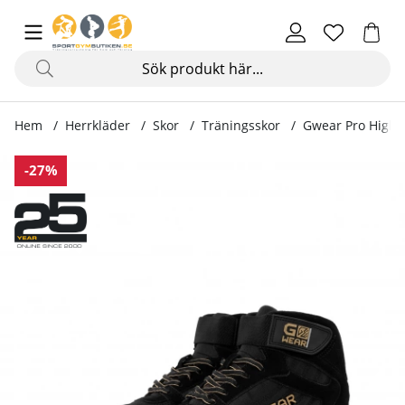
Hem
Herrkläder
Skor
Träningsskor
Gwear Pro High T
Produktbilder Gwear Pro High Tops, black/gold
-27%