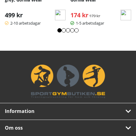
499 kr
174 kr
Ordinarie pris:
179 kr
2-10 arbetsdagar
1-5 arbetsdagar
Information
Om oss