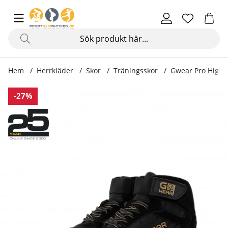
Hem
Herrkläder
Skor
Träningsskor
Gwear Pro High T
Produktbilder Gwear Pro High Tops, black/gold
-27%