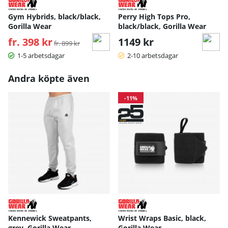
Gym Hybrids, black/black,
Perry High Tops Pro,
Gorilla Wear
black/black, Gorilla Wear
fr. 398 kr
Ordinarie pris:
1149 kr
fr. 899 kr
1-5 arbetsdagar
2-10 arbetsdagar
Andra köpte även
-11%
Kennewick Sweatpants,
Wrist Wraps Basic, black,
grey, Gorilla Wear
Gorilla Wear