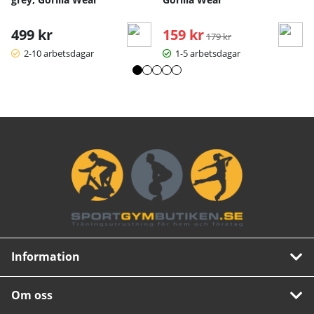
499 kr
159 kr
Ordinarie pris:
179 kr
2-10 arbetsdagar
1-5 arbetsdagar
Information
Om oss