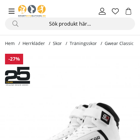
Hem
Herrkläder
Skor
Träningsskor
Gwear Classic Hi
Produktbilder Gwear Classic High Tops, white/black
-27%