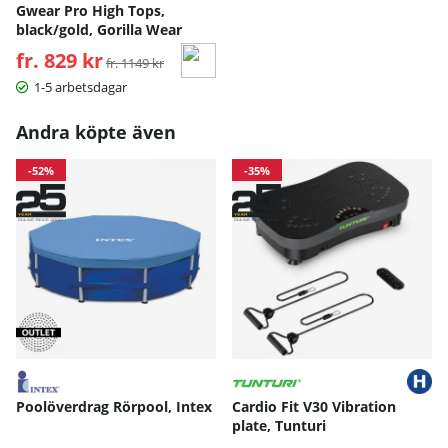
Gwear Pro High Tops,
black/gold, Gorilla Wear
fr. 829 kr
Ordinarie pris:
fr. 1149 kr
1-5 arbetsdagar
Andra köpte även
-52%
-35%
Poolöverdrag Rörpool, Intex
Cardio Fit V30 Vibration
plate, Tunturi