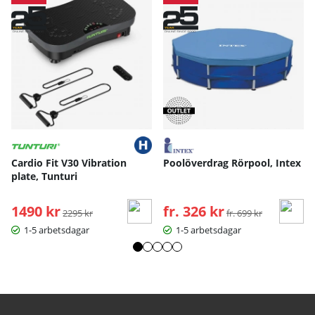
Cardio Fit V30 Vibration
Poolöverdrag Rörpool, Intex
plate, Tunturi
1490 kr
Ordinarie pris:
fr. 326 kr
Ordinarie pris:
2295 kr
fr. 699 kr
1-5 arbetsdagar
1-5 arbetsdagar