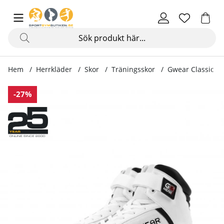
Hem
Herrkläder
Skor
Träningsskor
Gwear Classic Hi
Produktbilder Gwear Classic High Tops, white/black
-27%