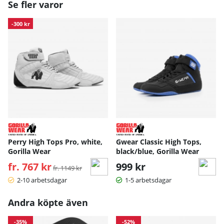
Se fler varor
-300 kr
Perry High Tops Pro, white,
Gwear Classic High Tops,
Gorilla Wear
black/blue, Gorilla Wear
fr. 767 kr
Ordinarie pris:
999 kr
fr. 1149 kr
2-10 arbetsdagar
1-5 arbetsdagar
Andra köpte även
-35%
-52%