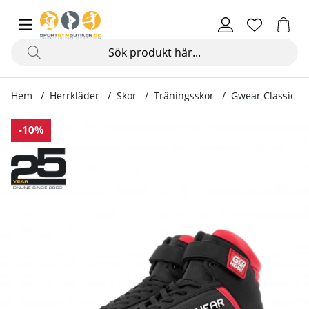
Hem
Herrkläder
Skor
Träningsskor
Gwear Classic Hi
Produktbilder Gwear Classic High Tops, black/red
-10%