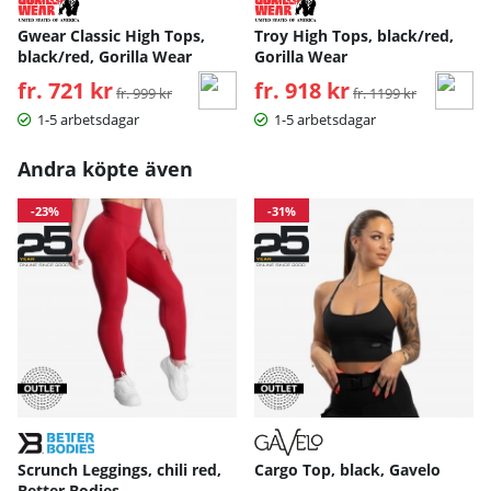
Gwear Classic High Tops,
Troy High Tops, black/red,
black/red, Gorilla Wear
Gorilla Wear
fr. 721 kr
Ordinarie pris:
fr. 918 kr
Ordinarie pris:
fr. 999 kr
fr. 1199 kr
1-5 arbetsdagar
1-5 arbetsdagar
Andra köpte även
-23%
-31%
Scrunch Leggings, chili red,
Cargo Top, black, Gavelo
Better Bodies