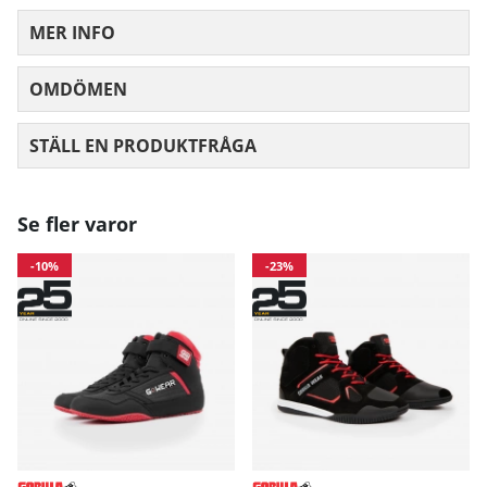
MER INFO
OMDÖMEN
MEDELBETYG 0 AV 5 ANTAL BETYG 0
STÄLL EN PRODUKTFRÅGA
Se fler varor
-10%
-23%