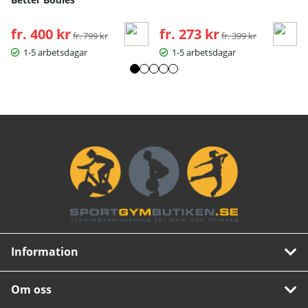
fr. 400 kr
Ordinarie pris:
fr. 273 kr
Ordinarie pris:
fr. 799 kr
fr. 399 kr
1-5 arbetsdagar
1-5 arbetsdagar
Information
Om oss