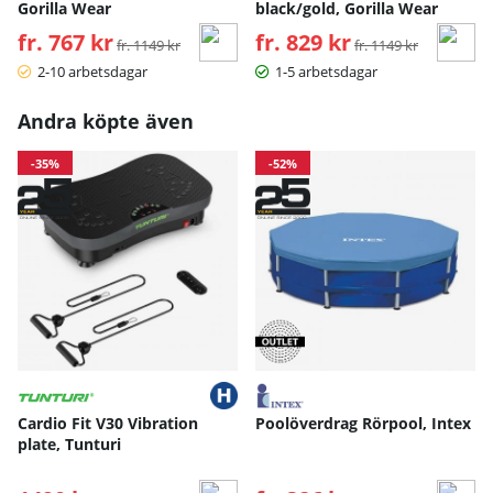
Gorilla Wear
black/gold, Gorilla Wear
fr. 767 kr
Ordinarie pris:
fr. 829 kr
Ordinarie pris:
fr. 1149 kr
fr. 1149 kr
2-10 arbetsdagar
1-5 arbetsdagar
Andra köpte även
-35%
-52%
Cardio Fit V30 Vibration
Poolöverdrag Rörpool, Intex
plate, Tunturi