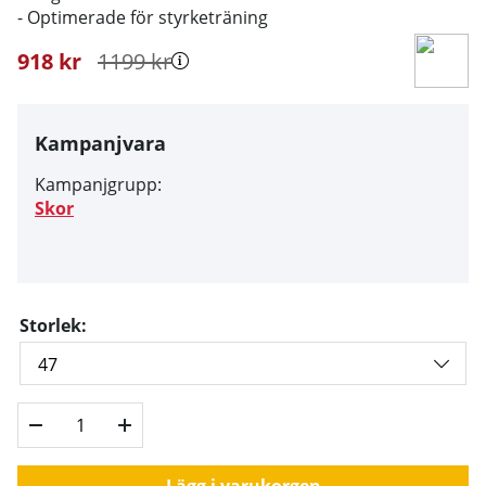
- Optimerade för styrketräning
918
kr
1199
kr
Kampanjvara
Kampanjgrupp:
Skor
Storlek:
Lägg i varukorgen