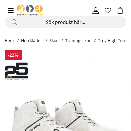
Hem
Herrkläder
Skor
Träningsskor
Troy High Tops, 
Produktbilder Troy High Tops, white
-23%