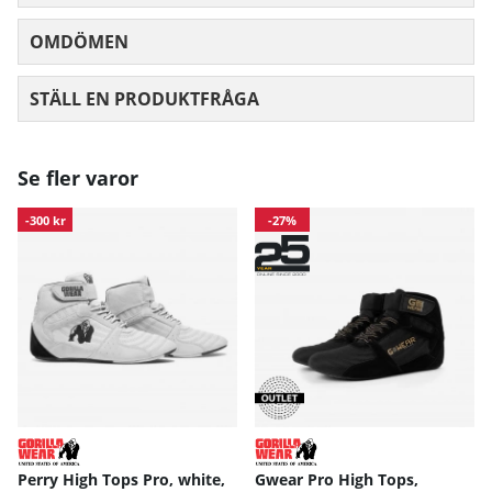
OMDÖMEN
MEDELBETYG 0 AV 5 ANTAL BETYG 0
STÄLL EN PRODUKTFRÅGA
Se fler varor
-300 kr
-27%
Perry High Tops Pro, white,
Gwear Pro High Tops,