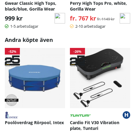
Gwear Classic High Tops,
Perry High Tops Pro, white,
black/blue, Gorilla Wear
Gorilla Wear
999 kr
fr. 767 kr
Ordinarie pris:
fr. 1149 kr
1-5 arbetsdagar
2-10 arbetsdagar
Andra köpte även
-52%
-26%
Poolöverdrag Rörpool, Intex
Cardio Fit V30 Vibration
plate, Tunturi