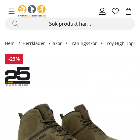
Hem
Herrkläder
Skor
Träningsskor
Troy High Tops,
Produktbilder Troy High Tops, army green
-23%