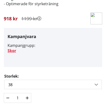
- Optimerade för styrketräning
918
kr
1199
kr
Kampanjvara
Kampanjgrupp:
Skor
Storlek: