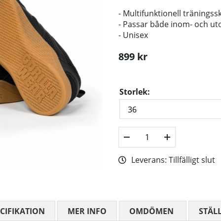
- Multifunktionell träningss
- Passar både inom- och u
- Unisex
899
kr
Storlek:
Leverans:
Tillfälligt slut
CIFIKATION
MER INFO
OMDÖMEN
MEDELBETYG
STÄL