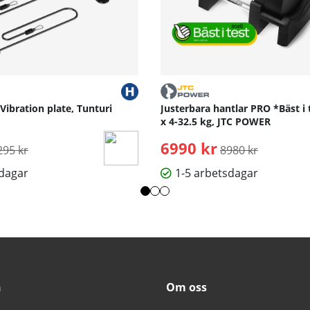
 Vibration plate, Tunturi
Justerbara hantlar PRO *Bäst i 
x 4-32.5 kg, JTC POWER
rdinarie pris:
6990 kr
Ordinarie pris:
295 kr
8980 kr
sdagar
1-5 arbetsdagar
n
Om oss