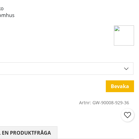
ko
tomhus
Bevaka
Artnr:
GW-90008-929-36
 0 AV 5 ANTAL BETYG 0
L EN PRODUKTFRÅGA