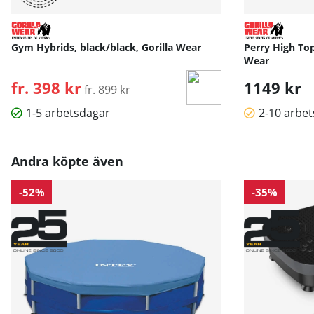
Gym Hybrids, black/black, Gorilla Wear
Perry High Top
Wear
fr. 398 kr
Ordinarie pris:
1149 kr
fr. 899 kr
1-5 arbetsdagar
2-10 arbe
Andra köpte även
-52%
-35%