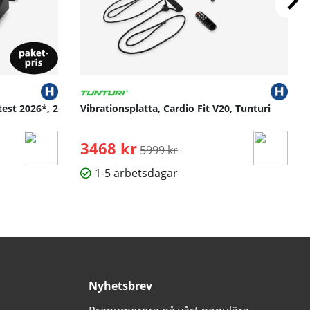
test 2026*, 2
Vibrationsplatta, Cardio Fit V20, Tunturi
3468 kr
Ordinarie pris:
5999 kr
1-5 arbetsdagar
Nyhetsbrev