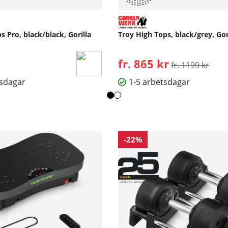
s Pro, black/black, Gorilla
Troy High Tops, black/grey, Gor
fr. 865 kr
Ordinarie pris:
fr. 1199 kr
tsdagar
1-5 arbetsdagar
-22%