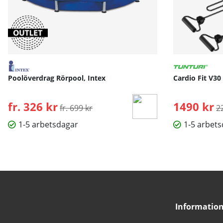
Poolöverdrag Rörpool, Intex
Cardio Fit V30
fr. 326 kr
Ordinarie pris:
1490 kr
O
fr. 699 kr
2
1-5 arbetsdagar
1-5 arbet
Informatio