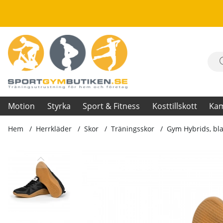
Motion
Styrka
Sport & Fitness
Kosttillskott
Ka
Hem
Herrkläder
Skor
Träningsskor
Gym Hybrids, bl
Produktbilder Gym Hybrids, black/brown