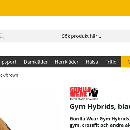
mpsport
Damkläder
Herrkläder
Hälsa
Fritid
ack/brown
Gym Hybrids, bla
Gorilla Wear Gym Hybrids 
gym, crossfit och andra a