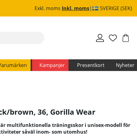
Exkl. moms
Inkl. moms
SVERIGE (SEK)
Varumärken
Kampanjer
Presentkort
Nyheter
ck/brown, 36
,
Gorilla Wear
är multifunktionella träningsskor i unisex-modell för
ktiviteter såväl inom- som utomhus!