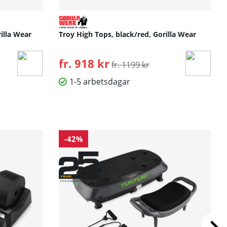
illa Wear
Troy High Tops, black/red, Gorilla Wear
fr. 918 kr
Ordinarie pris:
fr. 1199 kr
1-5 arbetsdagar
-42%