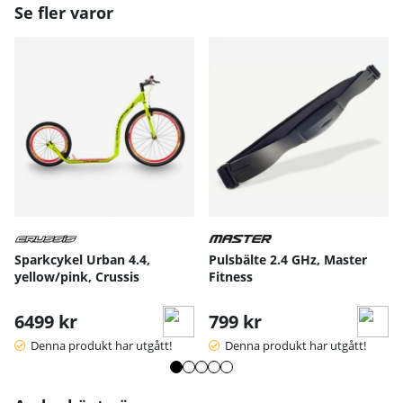
Se fler varor
S
M
L
XL
Sparkcykel Urban 4.4,
Pulsbälte 2.4 GHz, Master
Handskens längd
17
18
19
20
yellow/pink, Crussis
Fitness
Handskens bredd
10
10.5
11
11.
Handskens bredd längst ned
8
9.5
10
10.
6499 kr
799 kr
12.
Handskens längd - dam
13.5
14.2
5
Denna produkt har utgått!
Denna produkt har utgått!
Handskens bred - dam
8.5
9
9.5
Mått angivna i cm.