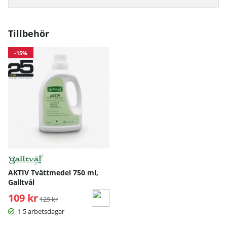
Tillbehör
-15%
AKTIV Tvättmedel 750 ml,
Galltvål
109 kr
Ordinarie pris:
129 kr
1-5 arbetsdagar