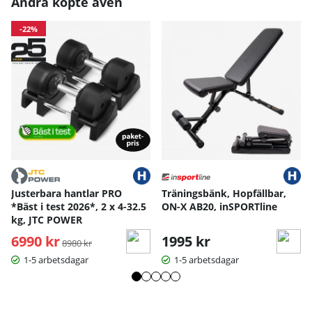
Andra köpte även
-22%
Justerbara hantlar PRO
Träningsbänk, Hopfällbar,
*Bäst i test 2026*, 2 x 4-32.5
ON-X AB20, inSPORTline
kg, JTC POWER
6990 kr
Ordinarie pris:
1995 kr
8980 kr
1-5 arbetsdagar
1-5 arbetsdagar