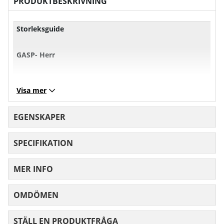
PRODUKTBESKRIVNING
Storleksguide
GASP- Herr
XS
S
M
L
Visa mer
Bröst
101
107
113
11
EGENSKAPER
Midja
71
77
83
89
SPECIFIKATION
Höft
97
103
10
MER INFO
Mått angivna i cm.
OMDÖMEN
MEDELBETYG 0 AV 5 ANTAL BETYG 0
STÄLL EN PRODUKTFRÅGA