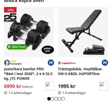
Andra köpte även
S
M
L
XL
-22%
Handskens längd
17
18
19
20
Handskens bredd
10
10.5
11
11.
Handskens bredd längst ned
8
9.5
10
10.
12.
Handskens längd - dam
13.5
14.2
5
Handskens bred - dam
8.5
9
9.5
Mått angivna i cm.
Justerbara hantlar PRO
Träningsbänk, Hopfällbar,
*Bäst i test 2026*, 2 x 4-32.5
ON-X AB20, inSPORTline
kg, JTC POWER
6990 kr
Ordinarie pris:
1995 kr
8980 kr
1-5 arbetsdagar
1-5 arbetsdagar