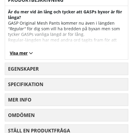
Är du mer vid än lång och tycker att GASPs byxor är för
långa?
GASP Original Mesh Pants kommer nu även i längden
''Regular''
för dig som vill ha bredden på byxan men som
tycker GASPs vanliga längd är för lång.
Regular-längden har med andra ord tagits fram för att
varje storlek även ska finnas i en lite mer ''normal'' längd.
Byxorna har en passande längd för personer som drar en
Visa mer
större storlek men som inte behöver den extra längden.
Räkna med att längden ''Regular'' har ca. 5 cm kortare
innersömmar än många andra GASP-byxor.
EGENSKAPER
Storleksguide
SPECIFIKATION
GASP- Herr
MER INFO
XS
S
M
L
OMDÖMEN
MEDELBETYG 0 AV 5 ANTAL BETYG 0
Bröst
101
107
113
11
STÄLL EN PRODUKTFRÅGA