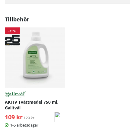
Midja
71
77
83
89
Höft
97
103
10
Tillbehör
Mått angivna i cm.
-15%
AKTIV Tvättmedel 750 ml,
Galltvål
109 kr
Ordinarie pris:
129 kr
1-5 arbetsdagar