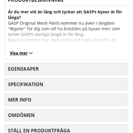
Är du mer vid än lång och tycker att GASPs byxor är för
långa?
GASP Original Mesh Pants kommer nu även i längden
''Regular''
för dig som vill ha bredden på byxan men som
tycker GASPs vanliga längd är för lång.
Regular-längden har med andra ord tagits fram för att
varje storlek även ska finnas i en lite mer ''normal'' längd.
Byxorna har en passande längd för personer som drar en
Visa mer
större storlek men som inte behöver den extra längden.
Räkna med att längden ''Regular'' har ca. 5 cm kortare
innersömmar än många andra GASP-byxor.
EGENSKAPER
Storleksguide
SPECIFIKATION
GASP- Herr
MER INFO
XS
S
M
L
OMDÖMEN
MEDELBETYG 0 AV 5 ANTAL BETYG 0
Bröst
101
107
113
11
STÄLL EN PRODUKTFRÅGA