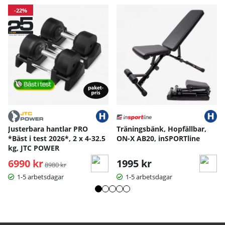
-22%
S
M
L
XL
Handskens längd
17
18
19
20
Handskens bredd
10
10.5
11
11.
Handskens bredd längst ned
8
9.5
10
10.
12.
Handskens längd - dam
13.5
14.2
5
Handskens bred - dam
8.5
9
9.5
Mått angivna i cm.
Justerbara hantlar PRO
Träningsbänk, Hopfällbar,
*Bäst i test 2026*, 2 x 4-32.5
ON-X AB20, inSPORTline
kg, JTC POWER
6990 kr
Ordinarie pris:
1995 kr
8980 kr
1-5 arbetsdagar
1-5 arbetsdagar