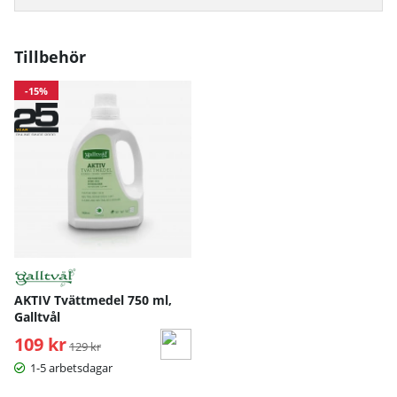
Midja
71
77
83
89
Höft
97
103
10
Tillbehör
Mått angivna i cm.
-15%
AKTIV Tvättmedel 750 ml,
Galltvål
109 kr
Ordinarie pris:
129 kr
1-5 arbetsdagar