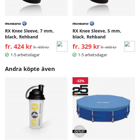
RX Knee Sleeve, 7 mm,
RX Knee Sleeve, 5 mm,
black, Rehband
black, Rehband
fr. 424 kr
Ordinarie pris:
fr. 329 kr
Ordinarie pris:
fr. 499 kr
fr. 449 kr
1-5 arbetsdagar
1-5 arbetsdagar
Andra köpte även
-52%