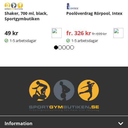
Shaker, 700 ml, black,
Poolöverdrag Rörpool, Intex
Sportgymbutiken
49 kr
fr. 326 kr
Ordinarie pris:
fr. 699 kr
1-5 arbetsdagar
1-5 arbetsdagar
Information