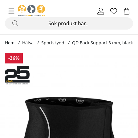
Hem
Hälsa
Sportskydd
QD Back Support 3 mm, black
Produktbilder QD Back Support 3 mm, black
-36%