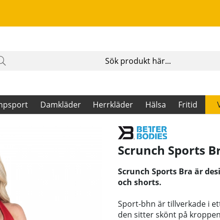
mpsport
Damkläder
Herrkläder
Hälsa
Fritid
Scrunch Sports Bra
Scrunch Sports Bra är des
och shorts.
Sport-bhn är tillverkade i e
den sitter skönt på kroppe