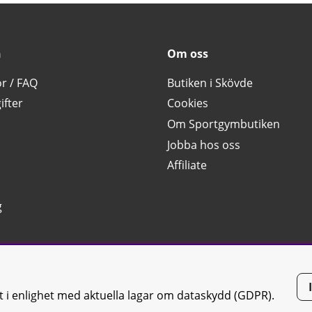
n
Om oss
or / FAQ
Butiken i Skövde
ifter
Cookies
Om Sportgymbutiken
Jobba hos oss
Affiliate
g
tt i enlighet med aktuella lagar om dataskydd (GDPR).
tiken JTC AB |
Kontakta oss
| All rights reserved | Org.nr: 556668-7058 | 