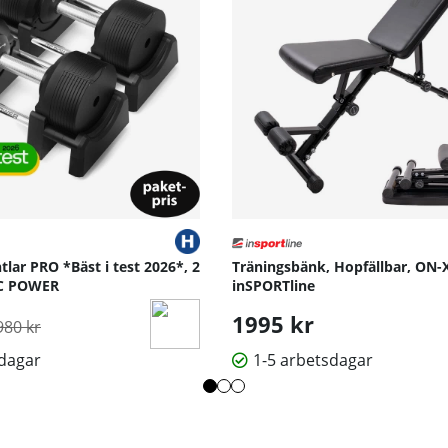
tlar PRO *Bäst i test 2026*, 2
Träningsbänk, Hopfällbar, ON-
JTC POWER
inSPORTline
rdinarie pris:
1995 kr
980 kr
sdagar
1-5 arbetsdagar