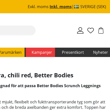
Exkl. moms
Inkl. moms
SVERIGE (SEK)
Varumärken
Kampanjer
Presentkort
Nyheter
, chili red
,
Better Bodies
ignad för att passa Better Bodies Scrunch Leggnings
tt mjukt, flexibelt och fukttransporterande tyg som gör att
n och de breda axelbanden ger extra komfort. Toppen har