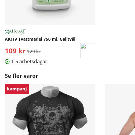
Better Bodies - SPORTBH
XS
S
M
L
Under byst
68-75
75-82
82-89
89
AKTIV Tvättmedel 750 ml, Galltvål
109 kr
Ordinarie pris:
129 kr
Mått angivna i cm.
1-5 arbetsdagar
Se fler varor