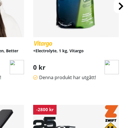
n, Better
+Electrolyte, 1 kg, Vitargo
0 kr
!
Denna produkt har utgått!
-2800 kr