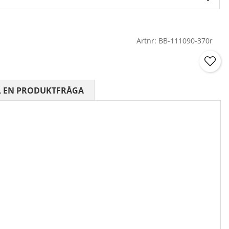
Artnr:
BB-111090-370r
 0 AV 5 ANTAL BETYG 0
L EN PRODUKTFRÅGA