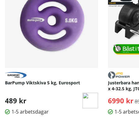
BarPump Viktskiva 5 kg, Eurosport
Justerbara han
x 4-32.5 kg, 
489 kr
6990 kr
O
8
1-5 arbetsdagar
1-5 arbet