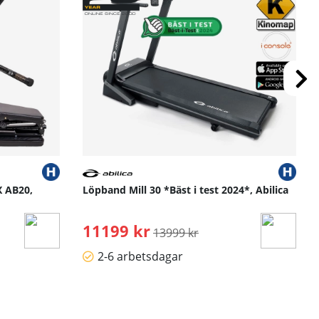
X AB20,
Löpband Mill 30 *Bäst i test 2024*, Abilica
11199 kr
Ordinarie pris:
13999 kr
2-6 arbetsdagar