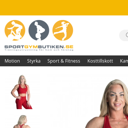
Motion
Styrka
Sport & Fitness
Kosttillskott
Ka
Produktbilder Scrunch Sports Bra, chili red