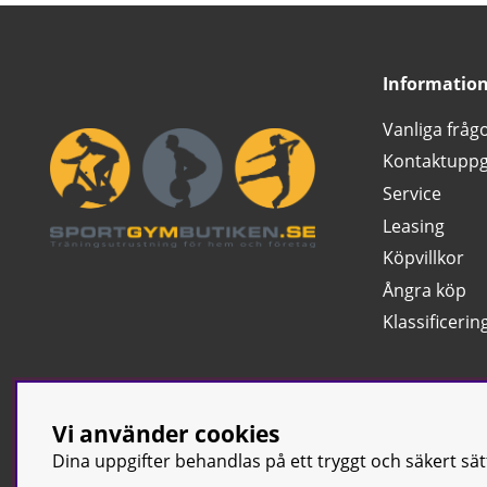
Informatio
Vanliga fråg
Kontaktuppg
Service
Leasing
Köpvillkor
Ångra köp
Klassificerin
Vi använder cookies
Dina uppgifter behandlas på ett tryggt och säkert sä
© Sport & Gym Bu