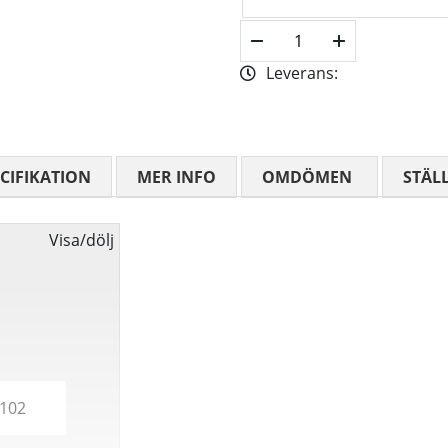
Leverans:
CIFIKATION
MER INFO
OMDÖMEN
MEDELBETYG
STÄL
Visa/dölj
-102