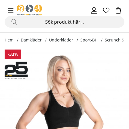
Hem
Damkläder
Underkläder
Sport-BH
Scrunch Spor
Produktbilder Scrunch Sports Bra, black
-33%