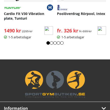
Cardio Fit V30 Vibration
Poolöverdrag Rörpool, Intex
plate, Tunturi
1490 kr
Ordinarie pris:
fr. 326 kr
Ordinarie pris:
2295 kr
fr. 699 kr
1-5 arbetsdagar
1-5 arbetsdagar
Information