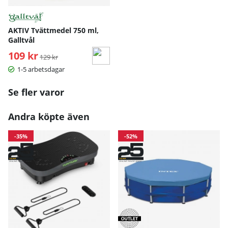
AKTIV Tvättmedel 750 ml,
Galltvål
109 kr
Ordinarie pris:
129 kr
1-5 arbetsdagar
Se fler varor
Andra köpte även
-35%
-52%