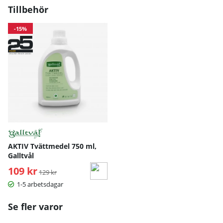
Tillbehör
-15%
AKTIV Tvättmedel 750 ml,
Galltvål
109 kr
Ordinarie pris:
129 kr
1-5 arbetsdagar
Se fler varor