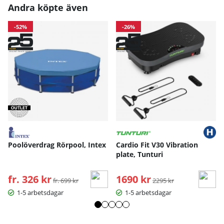
Andra köpte även
-52%
-26%
Poolöverdrag Rörpool, Intex
Cardio Fit V30 Vibration
plate, Tunturi
fr. 326 kr
Ordinarie pris:
1690 kr
Ordinarie pris:
fr. 699 kr
2295 kr
1-5 arbetsdagar
1-5 arbetsdagar