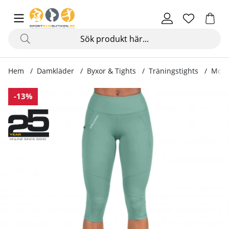
Hem
Damkläder
Byxor & Tights
Träningstights
Monr
Produktbilder Monroe Cropped Leggings, army green
-13%