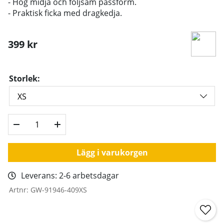
- Hög midja och följsam passform.
- Praktisk ficka med dragkedja.
399
kr
Storlek:
Lägg i varukorgen
Leverans:
2-6 arbetsdagar
Artnr:
GW-91946-409XS