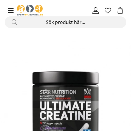
Produktbilder Ultimate Creatine (Kre-Alkalyn), 90 kapslar