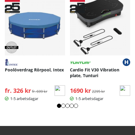
Poolöverdrag Rörpool, Intex
Cardio Fit V30 Vibration
plate, Tunturi
fr. 326 kr
Ordinarie pris:
1690 kr
Ordinarie pris:
fr. 699 kr
2295 kr
1-5 arbetsdagar
1-5 arbetsdagar