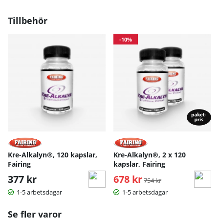
Kre-alkalyn är utomordentligt snabbverkande och behöver
endast intas ca 30 min innan träning, att jämföra med
Tillbehör
standardutfört kreatinpulver som ofta hänvisar till flertalet
olika doseringar och mått, vid flera tillfällen om dagen.
Dosera rätt – dosera lätt med Ultimate Creatine
-10%
lätthanterade kapslar!
Kre-Alkalyn®, 120 kapslar,
Kre-Alkalyn®, 2 x 120
Fairing
kapslar, Fairing
377 kr
678 kr
Ordinarie pris:
754 kr
1-5 arbetsdagar
1-5 arbetsdagar
Se fler varor