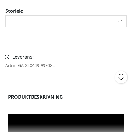
Storlek:
Leverans:
Artnr:
GA-220449-9993XLr
PRODUKTBESKRIVNING