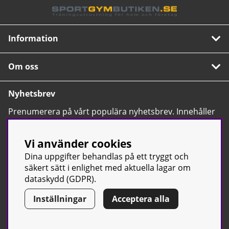
Information
Om oss
Nyhetsbrev
Prenumerera på vårt populära nyhetsbrev. Innehåller
tips, nyheter och våra allra bästa erbjudanden.
OK
Vi använder cookies
Dina uppgifter behandlas på ett tryggt och
säkert sätt i enlighet med aktuella lagar om
dataskydd (GDPR).
Inställningar
Acceptera alla
© Sport & Gym Butiken JTC AB |
Kontakta oss
| All rights reserved
| Org.nr: 556668-7058 | Tel: 0500-42 87 00