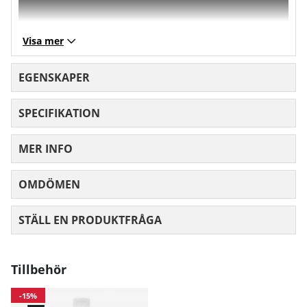
Visa mer
EGENSKAPER
SPECIFIKATION
MER INFO
OMDÖMEN
MEDELBETYG 0 AV 5 ANTAL BETYG 0
STÄLL EN PRODUKTFRÅGA
Storleksguide
Tillbehör
GASP- Herr
-15%