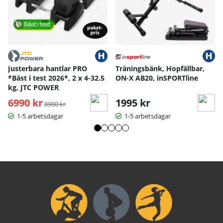
Justerbara hantlar PRO
Träningsbänk, Hopfällbar,
S
M
L
XL
*Bäst i test 2026*, 2 x 4-32.5
ON-X AB20, inSPORTline
Handskens längd
17
18
19
20
kg, JTC POWER
Handskens bredd
10
10.5
11
11.
6990 kr
Ordinarie pris:
1995 kr
8980 kr
Handskens bredd längst ned
8
9.5
10
10.
12.
1-5 arbetsdagar
1-5 arbetsdagar
Handskens längd - dam
13.5
14.2
5
Handskens bred - dam
8.5
9
9.5
Mått angivna i cm.