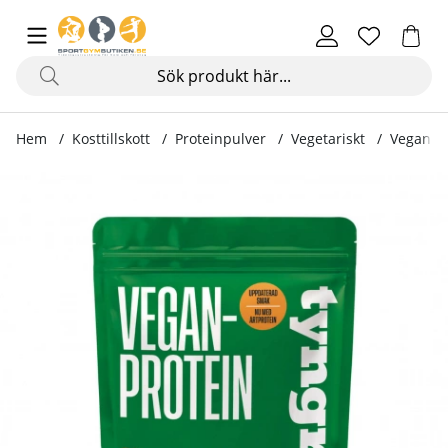
Hem
Kosttillskott
Proteinpulver
Vegetariskt
Veganpro
Produktbilder Veganprotein, 750 g