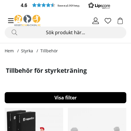
4.6
Baserat på 2424 betyg
Hem
Styrka
Tillbehör
Tillbehör för styrketräning
Filtrera
Produkter