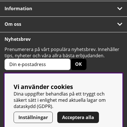
Information
Om oss
Nyhetsbrev
Prenumerera på vårt populära nyhetsbrev. Innehåller
tips, nyheter och våra allra bästa erbjudanden.
OK
Vi använder cookies
4.6
Baserat på 2424 betyg
Dina uppgifter behandlas på ett tryggt och
säkert sätt i enlighet med aktuella lagar om
dataskydd (GDPR).
Inställningar
Acceptera alla
© Sport & Gym Butiken JTC AB |
Kontakta oss
| All rights reserved
| Org.nr: 556668-7058 | Tel: 0500-42 87 00