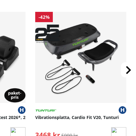
-42%
test 2026*, 2
Vibrationsplatta, Cardio Fit V20, Tunturi
3468 kr
Ordinarie pris:
5999 kr