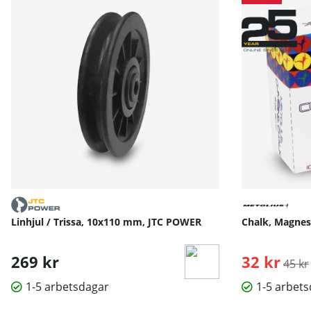
Linhjul / Trissa, 10x110 mm, JTC POWER
Chalk, Magnes
269 kr
32 kr
Ordin
45 kr
1-5 arbetsdagar
1-5 arbet