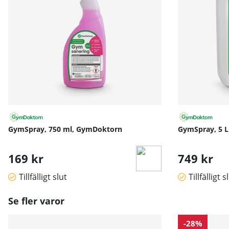
GymSpray, 750 ml, GymDoktorn
GymSpray, 5 L
169 kr
749 kr
Tillfälligt slut
Tillfälligt s
Se fler varor
-28%