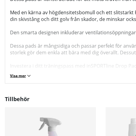
Med en kärna av högdensitetsbomull och ett slitstarkt 
din skivstång och ditt golv från skador, de minskar också
Den smarta designen inkluderar ventilationsöppningar på
Dessa pads är mångsidiga och passar perfekt för anvä
storlek gör dem enkla att bära med dig överallt. Dess
Investera i ditt träningspass med inSPORTline Drop Pad
Visa mer
Tillbehör