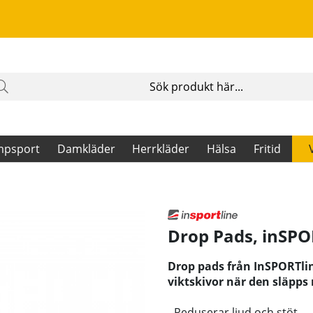
mpsport
Damkläder
Herrkläder
Hälsa
Fritid
Drop Pads
,
inSPO
Drop pads från InSPORTlin
viktskivor när den släpps
- Reduserar ljud och stöt