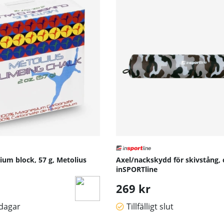
ium block, 57 g, Metolius
Axel/nackskydd för skivstång,
inSPORTline
arie pris:
269 kr
sdagar
Tillfälligt slut