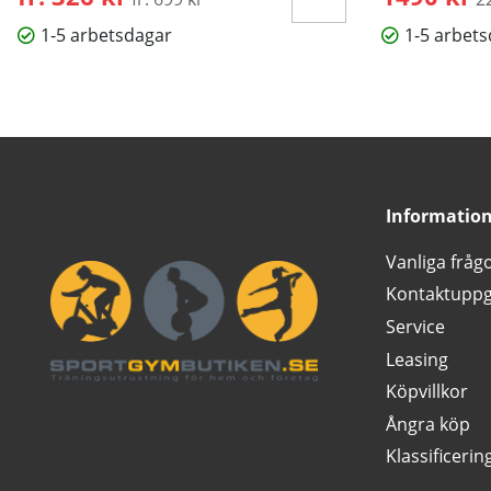
1-5 arbetsdagar
1-5 arbet
Informatio
Vanliga fråg
Kontaktuppg
Service
Leasing
Köpvillkor
Ångra köp
Klassificerin