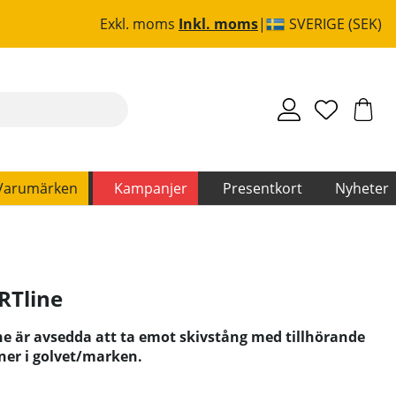
Exkl. moms
Inkl. moms
SVERIGE (SEK)
Varumärken
Kampanjer
Presentkort
Nyheter
RTline
e är avsedda att ta emot skivstång med tillhörande
 ner i golvet/marken.