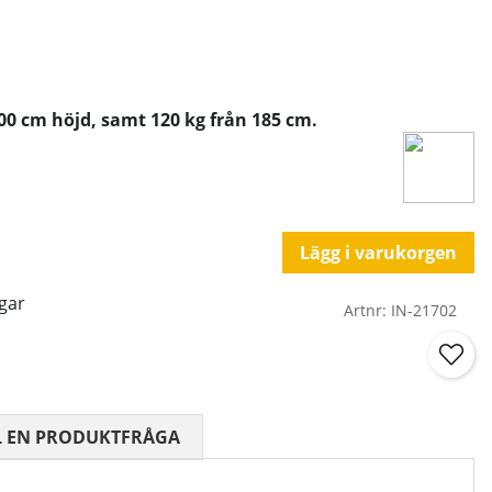
100 cm höjd, samt 120 kg från 185 cm.
Lägg i varukorgen
gar
Artnr:
IN-21702
 0 AV 5 ANTAL BETYG 0
L EN PRODUKTFRÅGA