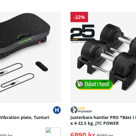
-22%
 Vibration plate, Tunturi
Justerbara hantlar PRO *Bäst i 
x 4-32.5 kg, JTC POWER
rdinarie pris:
6990 kr
Ordinarie pris:
295 kr
8980 kr