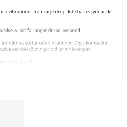
och vibrationer från varje drop. Inte bara skyddar de
else, vilket förlänger deras livslängd.
r att dämpa stötar och vibrationer. Dess kompakta
klusive aerobicsövningar och armhävningar.
je gång du lyfter.