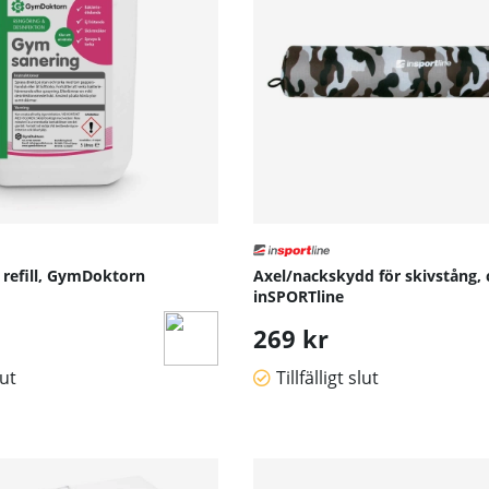
 refill, GymDoktorn
Axel/nackskydd för skivstång,
inSPORTline
269 kr
lut
Tillfälligt slut