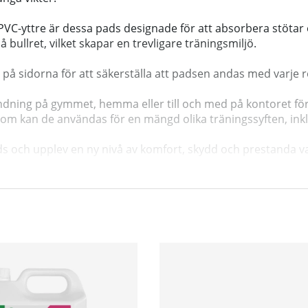
PVC-yttre är dessa pads designade för att absorbera stötar 
 bullret, vilket skapar en trevligare träningsmiljö.
 sidorna för att säkerställa att padsen andas med varje rör
ndning på gymmet, hemma eller till och med på kontoret fö
utom kan de användas för en mängd olika träningssyften, in
s och upplev en ny nivå av komfort, skydd och prestanda var