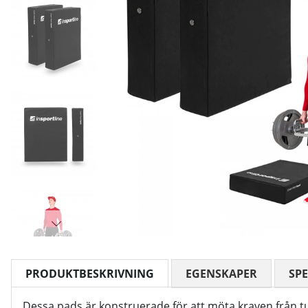
PRODUKTBESKRIVNING
EGENSKAPER
SPE
Dessa pads är konstruerade för att möta kraven från tu