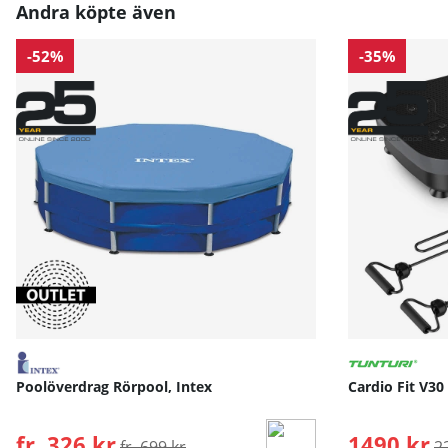
Andra köpte även
-52%
-35%
Poolöverdrag Rörpool, Intex
Cardio Fit V30
fr. 326 kr
Ordinarie pris:
1490 kr
O
fr. 699 kr
2