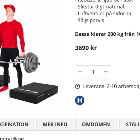
- Slitstarkt ytmaterial
- Luftventiler på sidorna
- Säljs parvis
Dessa klarar 200 kg från 
3690
kr
Leverans:
2-10 arbetsda
CIFIKATION
MER INFO
OMDÖMEN
MEDELBETYG
STÄL
nga vikter.