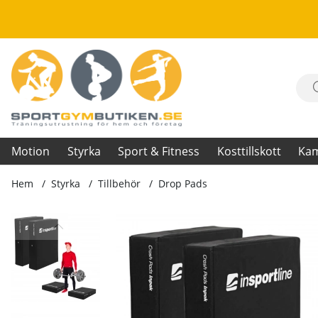
Motion
Styrka
Sport & Fitness
Kosttillskott
Ka
Hem
Styrka
Tillbehör
Drop Pads
Produktbilder Drop Pads