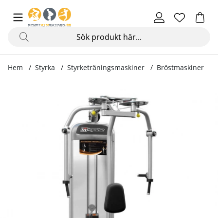
Hem
Styrka
Styrketräningsmaskiner
Bröstmaskiner
Produktbilder Pec deck/rear delt, PL9022, Plamax