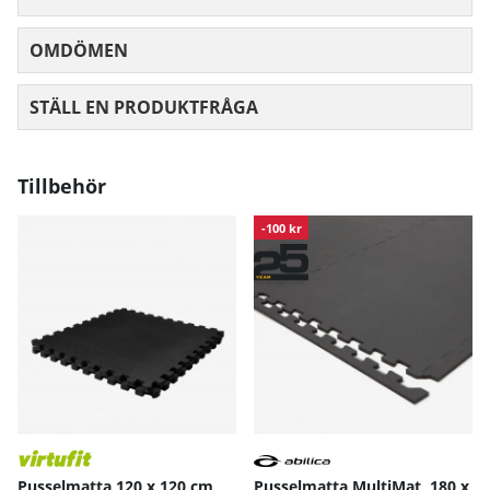
OMDÖMEN
MEDELBETYG 0 AV 5 ANTAL BETYG 0
STÄLL EN PRODUKTFRÅGA
Tillbehör
-100 kr
Pusselmatta 120 x 120 cm,
Pusselmatta MultiMat, 180 x