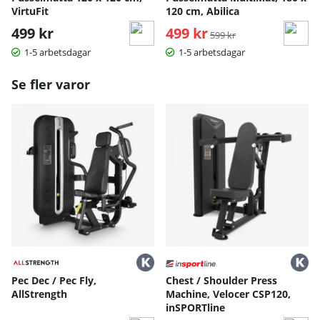
VirtuFit
120 cm, Abilica
499 kr
499 kr
Ordinarie pris:
599 kr
1-5 arbetsdagar
1-5 arbetsdagar
Se fler varor
Pec Dec / Pec Fly,
Chest / Shoulder Press
AllStrength
Machine, Velocer CSP120,
inSPORTline