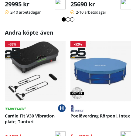
29995 kr
25690 kr
2-10 arbetsdagar
2-10 arbetsdagar
Andra köpte även
-35%
-52%
Cardio Fit V30 Vibration
Poolöverdrag Rörpool, Intex
plate, Tunturi
Ordinarie pris:
Ordinarie pris: