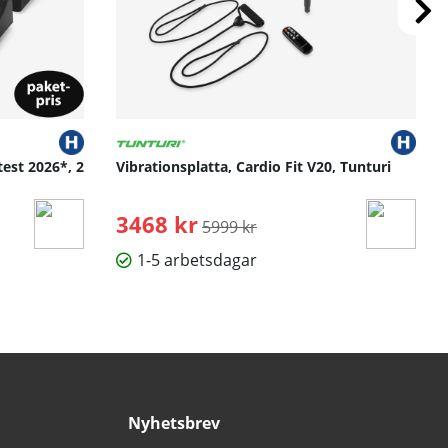
test 2026*, 2
Vibrationsplatta, Cardio Fit V20, Tunturi
3468 kr
Ordinarie pris:
5999 kr
1-5 arbetsdagar
Nyhetsbrev