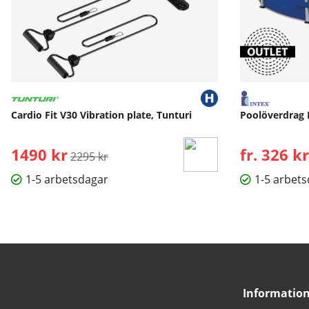
Cardio Fit V30 Vibration plate, Tunturi
Poolöverdrag 
1490 kr
Ordinarie pris:
fr. 326 kr
2295 kr
1-5 arbetsdagar
1-5 arbet
Informatio