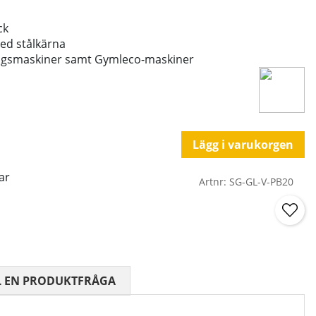
ck
med stålkärna
ningsmaskiner samt Gymleco-maskiner
Lägg i varukorgen
ar
Artnr:
SG-GL-V-PB20
 0 AV 5 ANTAL BETYG 0
L EN PRODUKTFRÅGA