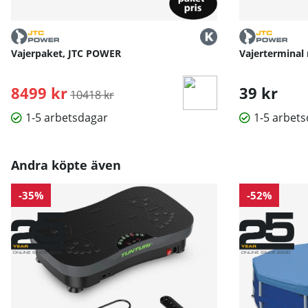
Vajerpaket, JTC POWER
Vajerterminal
8499 kr
Ordinarie pris:
39 kr
10418 kr
1-5 arbetsdagar
1-5 arbet
Andra köpte även
-35%
-52%