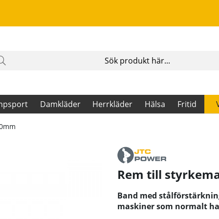
mpsport
Damkläder
Herrkläder
Hälsa
Fritid
 20mm
Rem till styrkem
Band med stålförstärkning
maskiner som normalt ha