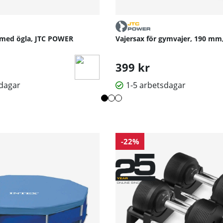
 med ögla, JTC POWER
Vajersax för gymvajer, 190 m
399 kr
sdagar
1-5 arbetsdagar
-22%