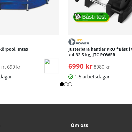
Rörpool, Intex
Justerbara hantlar PRO *Bäst i 
x 4-32.5 kg, JTC POWER
Ordinarie pris:
6990 kr
Ordinarie pris:
fr. 699 kr
8980 kr
sdagar
1-5 arbetsdagar
n
Om oss