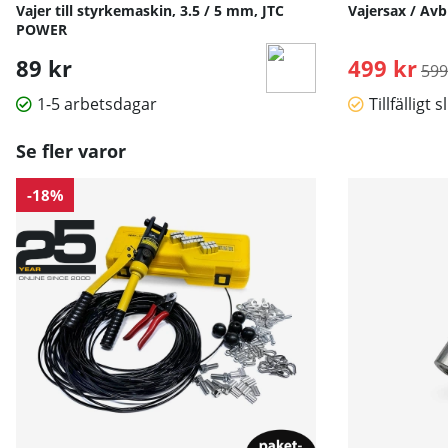
Vajer till styrkemaskin, 3.5 / 5 mm, JTC
Vajersax / Avb
POWER
89 kr
499 kr
Ord
599
1-5 arbetsdagar
Tillfälligt s
Se fler varor
-18%