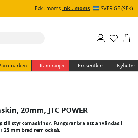
Exkl. moms
Inkl. moms
SVERIGE (SEK)
Varumärken
Kampanjer
Presentkort
Nyheter
askin, 20mm
,
JTC POWER
 till styrkemaskiner. Fungerar bra att användas i
r 25 mm bred rem också.