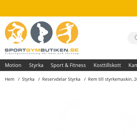
Motion
Styrka
Sport & Fitness
Kosttillskott
Ka
Hem
Styrka
Reservdelar Styrka
Rem till styrkemaskin,
Produktbilder Rem till styrkemaskin, 20mm