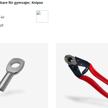
itare för gymvajer, Knipex
inarie pris:
 kr
lut