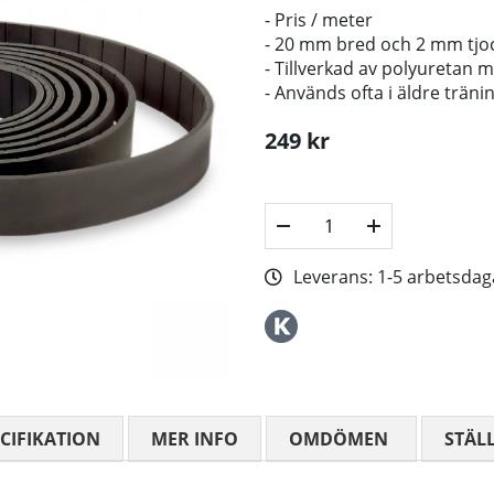
- Pris / meter
- 20 mm bred och 2 mm tjo
- Tillverkad av polyuretan 
- Används ofta i äldre trä
249
kr
Leverans:
1-5 arbetsdag
CIFIKATION
MER INFO
OMDÖMEN
MEDELBETYG
STÄL