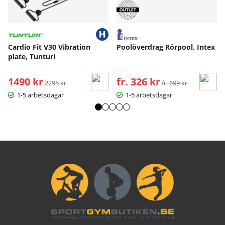
Cardio Fit V30 Vibration
Poolöverdrag Rörpool, Intex
plate, Tunturi
1490 kr
Ordinarie pris:
fr. 326 kr
Ordinarie pris:
2295 kr
fr. 699 kr
1-5 arbetsdagar
1-5 arbetsdagar