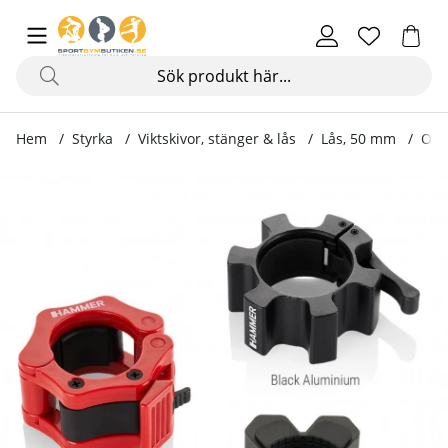
Hem
Styrka
Viktskivor, stänger & lås
Lås, 50 mm
Oly
Produktbilder Olympiska snabblås, svart