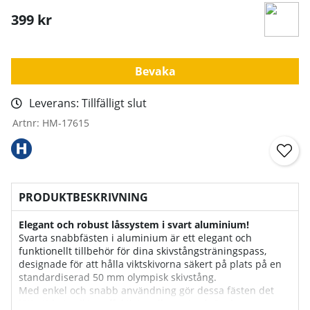
399
kr
Bevaka
Leverans:
Tillfälligt slut
Artnr:
HM-17615
PRODUKTBESKRIVNING
Elegant och robust låssystem i svart aluminium!
Svarta snabbfästen i aluminium är ett elegant och
funktionellt tillbehör för dina skivstångsträningspass,
designade för att hålla viktskivorna säkert på plats på en
standardiserad 50 mm olympisk skivstång.
Med enkel och snabb användning gör dessa fästen det
lätt att byta vikter effektivt mellan set och övningar.