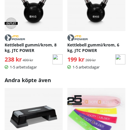
Kettlebell gummi/krom, 8
Kettlebell gummi/krom, 6
kg, JTC POWER
kg, JTC POWER
238 kr
Ordinarie pris:
199 kr
Ordinarie pris:
499 kr
399 kr
1-5 arbetsdagar
1-5 arbetsdagar
Andra köpte även