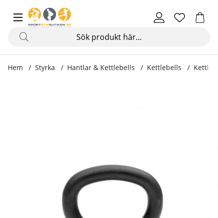
Hem
Styrka
Hantlar & Kettlebells
Kettlebells
Kettlebe
Produktbilder Kettlebells 4 - 48 kg