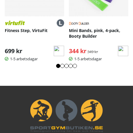
Fitness Step, VirtuFit
Mini Bands, pink, 4-pack,
Booty Builder
699 kr
344 kr
Ordinarie pris:
349 kr
1-5 arbetsdagar
1-5 arbetsdagar