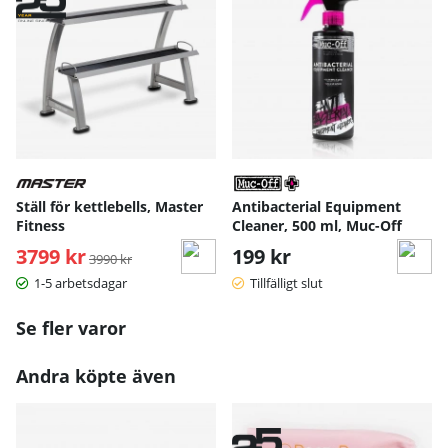
Ställ för kettlebells, Master
Antibacterial Equipment
Fitness
Cleaner, 500 ml, Muc-Off
3799 kr
Ordinarie pris:
199 kr
3990 kr
1-5 arbetsdagar
Tillfälligt slut
Se fler varor
Andra köpte även