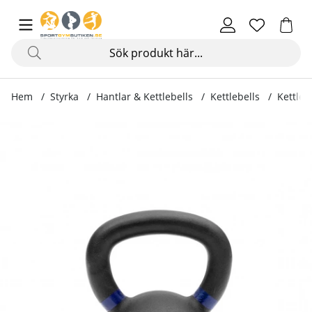
Hem
Styrka
Hantlar & Kettlebells
Kettlebells
Kettlebe
Produktbilder Kettlebells 4 - 48 kg