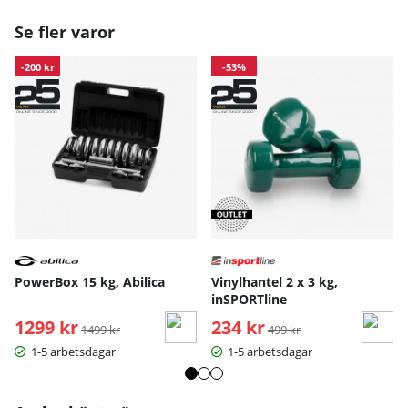
Se fler varor
-200 kr
-53%
PowerBox 15 kg, Abilica
Vinylhantel 2 x 3 kg,
inSPORTline
1299 kr
Ordinarie pris:
234 kr
Ordinarie pris:
1499 kr
499 kr
1-5 arbetsdagar
1-5 arbetsdagar