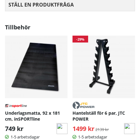
STÄLL EN PRODUKTFRÅGA
Tillbehör
-29%
Underlagsmatta, 92 x 181
Hantelställ för 6 par, JTC
cm, inSPORTline
POWER
749 kr
1499 kr
Ordinarie pris:
2139 kr
1-5 arbetsdagar
1-5 arbetsdagar