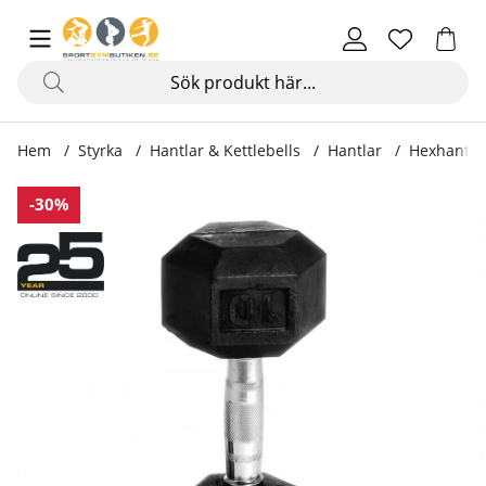
Hem
Styrka
Hantlar & Kettlebells
Hantlar
Hexhantel
Produktbilder Hexhantel, gummi
-30%