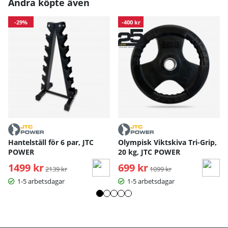
Andra köpte även
-29%
-400 kr
Hantelställ för 6 par, JTC
Olympisk Viktskiva Tri-Grip,
POWER
20 kg, JTC POWER
1499 kr
Ordinarie pris:
699 kr
Ordinarie pris:
2139 kr
1099 kr
1-5 arbetsdagar
1-5 arbetsdagar