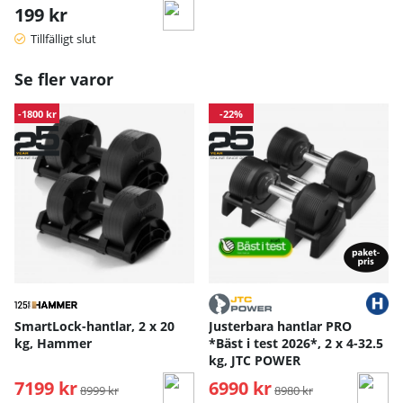
199 kr
Tillfälligt slut
Se fler varor
-1800 kr
-22%
SmartLock-hantlar, 2 x 20
Justerbara hantlar PRO
kg, Hammer
*Bäst i test 2026*, 2 x 4-32.5
kg, JTC POWER
7199 kr
Ordinarie pris:
6990 kr
Ordinarie pris:
8999 kr
8980 kr