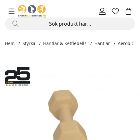
Hem
Styrka
Hantlar & Kettlebells
Hantlar
Aerobic H
Produktbilder Aerobic Hex Neoprene DumbBells