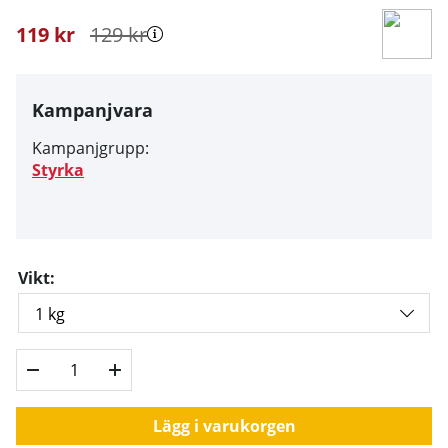
119
kr
129
kr
Kampanjvara
Kampanjgrupp:
Styrka
Vikt:
Lägg i varukorgen