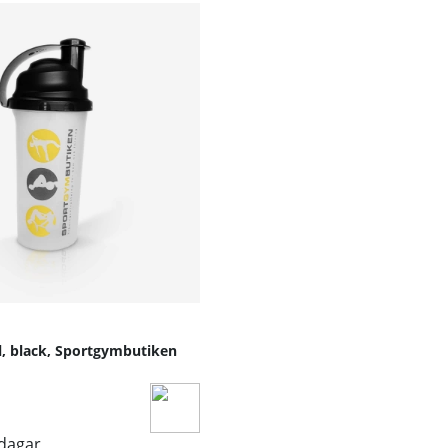
larar hög belastning över lång tid.
gre vikter, vilket gör handtaget lämpligt för både hemmagym
 och korrosion, vilket bidrar till lång livslängd och bibehåll
ng som gör det kompatibelt med de flesta kabelmaskiner o
egreras i befintlig träningsutrustning.
åde privatpersoner och gymverksamheter som vill optimera sin
l, black, Sportgymbutiken
sdagar