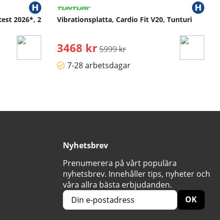
test 2026*, 2
Vibrationsplatta, Cardio Fit V20, Tunturi
3468 kr
Ordinarie pris:
5999 kr
7-28 arbetsdagar
Nyhetsbrev
Prenumerera på vårt populära
nyhetsbrev. Innehåller tips, nyheter och
våra allra bästa erbjudanden.
OK