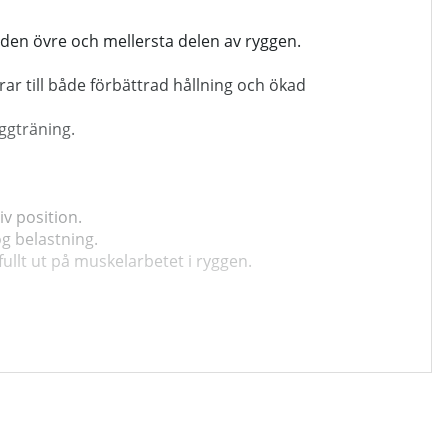
 den övre och mellersta delen av ryggen.
ar till både förbättrad hållning och ökad
yggträning.
v position.
g belastning.
llt ut på muskelarbetet i ryggen.
et får en professionell uppgradering.