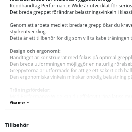
Roddhandtag Performance Wide är utvecklat för seriös ry
Det breda greppet förändrar belastningsvinkeln i klas
Genom att arbeta med ett bredare grepp ökar du kravet p
styrkeutveckling.
Detta är ett tillbehör för dig som vill ta kabelträningen
Design och ergonomi:
Handtaget är konstruerat med fokus på optimal greppko
Den breda utformningen möjliggör en naturlig rörelseb
Greppytorna är utformade för att ge ett säkert och ha
Den ergonomiska vinkeln minskar onödig belastning på 
Träningsfördelar:
Med Performance Wide kan du effektivt träna latissimu
Det breda greppet skapar en rörelse som främjar ökad 
Visa mer
Handtaget passar utmärkt för sittande kabelrodd, rodd 
För träningsanläggningar innebär detta ett mångsidi
Tillbehör
Material och konstruktion: