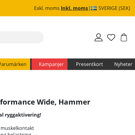
Exkl. moms
Inkl. moms
SVERIGE (SEK)
Varumärken
Kampanjer
Presentkort
Nyheter
rformance Wide
,
Hammer
al ryggaktivering!
d muskelkontakt
ung belastning