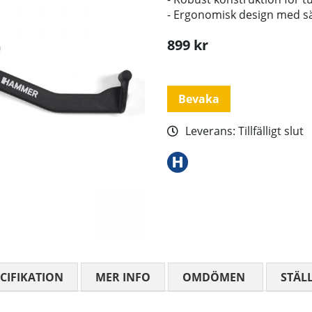
- Ergonomisk design med s
899
kr
Bevaka
Leverans:
Tillfälligt slut
CIFIKATION
MER INFO
OMDÖMEN
MEDELBETYG
STÄL