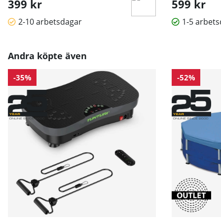
399 kr
599 kr
2-10 arbetsdagar
1-5 arbet
Andra köpte även
-35%
-52%