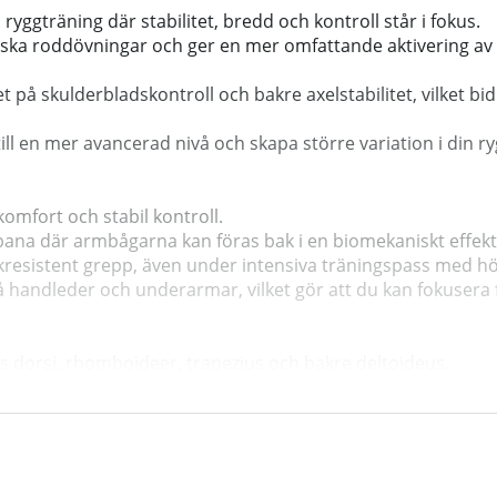
ggträning där stabilitet, bredd och kontroll står i fokus.
siska roddövningar och ger en mer omfattande aktivering av
å skulderbladskontroll och bakre axelstabilitet, vilket bidr
 till en mer avancerad nivå och skapa större variation i din r
mfort och stabil kontroll.
ana där armbågarna kan föras bak i en biomekaniskt effekti
lkresistent grepp, även under intensiva träningspass med hö
handleder och underarmar, vilket gör att du kan fokusera fu
s dorsi, rhomboideer, trapezius och bakre deltoideus.
muskelaktivering och bättre kontakt i toppläget.
i lutande position samt olika varianter av dragövningar.
gt tillbehör som breddar övningsutbudet, medan hemmagymm