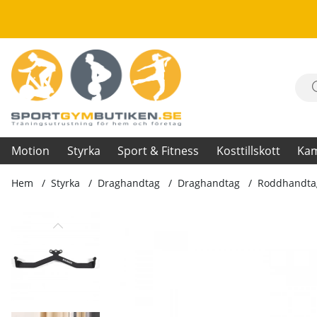
Motion
Styrka
Sport & Fitness
Kosttillskott
Ka
Hem
Styrka
Draghandtag
Draghandtag
Roddhandta
Produktbilder Roddhandtag Performance Wide