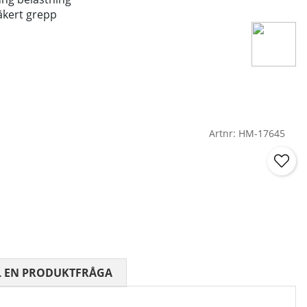
äkert grepp
Artnr:
HM-17645
 0 AV 5 ANTAL BETYG 0
L EN PRODUKTFRÅGA