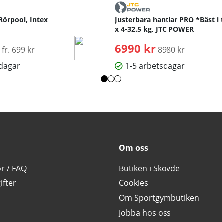
Rörpool, Intex
Justerbara hantlar PRO *Bäst i 
x 4-32.5 kg, JTC POWER
Ordinarie pris:
6990 kr
Ordinarie pris:
fr. 699 kr
8980 kr
sdagar
1-5 arbetsdagar
n
Om oss
or / FAQ
Butiken i Skövde
ifter
Cookies
Om Sportgymbutiken
Jobba hos oss