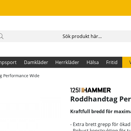
mpsport
Damkläder
Herrkläder
Hälsa
Fritid
g Performance Wide
Roddhandtag Pe
Kraftfull bredd för maxim
- Extra brett grepp för öka
- Robust konstruktion för t