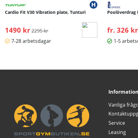
Cardio Fit V30 Vibration plate, Tunturi
Poolöverdrag 
1490 kr
Ordinarie pris:
fr. 326 kr
2295 kr
7-28 arbetsdagar
1-5 arbet
Informatio
Vanliga fråg
Kontaktuppg
Service
Leasing