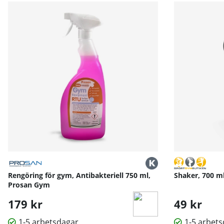
Tillverkat i massiv och slitstark stål­konstruktion som k
Den robusta ramen säkerställer stabilitet även vid tyn
Ytbehandlingen är framtagen för att motstå slitage, repor
Kompatibilitet och användning:
Roddhandtaget är utrustat med en universell infästni
Det kopplas enkelt på via karbinhake och kan snabbt int
Detta gör det till ett praktiskt och flexibelt val för b
Tekniska specifikationer:
Bredd: ca 80 cm
Höjd: ca 19 cm
Djup: ca 11 cm
Vikt: ca 4 kg
Infästning: Standardögla för karbinhake
Användningsområde: Kabelrodd och dragövningar
Rengöring för gym, Antibakteriell 750 ml,
Shaker, 700 m
Prosan Gym
179 kr
49 kr
1-5 arbetsdagar
1-5 arbet