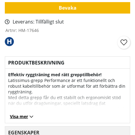
Bevaka
Leverans:
Tillfälligt slut
Artnr:
HM-17646
PRODUKTBESKRIVNING
Effektiv ryggträning med rätt grepptillbehör!
Latissimus-grepp Performance är ett funktionellt och
robust kabeltillbehör som är utformat för att förbättra din
ryggträning.
Med detta grepp får du ett stabilt och ergonomiskt stöd
när du utför dragövningar, speciellt latsdrag (lat
pulldowns) och andra dragrörelser som riktar sig mot hela
ryggen och särskilt latissimusmuskulaturen.
Visa mer
Denna typ av handtag är en viktig komponent för effektiv
träning av ryggens breda muskler och ger dig en bättre
möjlighet att träna med god teknik och komfort.
EGENSKAPER