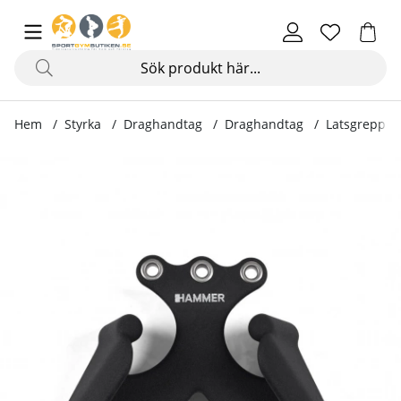
Hem
Styrka
Draghandtag
Draghandtag
Latsgrepp P
Produktbilder Latsgrepp Performance