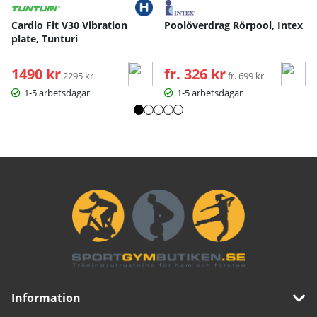
Cardio Fit V30 Vibration
Poolöverdrag Rörpool, Intex
plate, Tunturi
1490 kr
Ordinarie pris:
fr. 326 kr
Ordinarie pris:
2295 kr
fr. 699 kr
1-5 arbetsdagar
1-5 arbetsdagar
Information