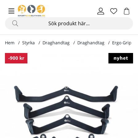
Hem
Styrka
Draghandtag
Draghandtag
Ergo Grip S
Produktbilder Ergo Grip Set, 25 mm
-900 kr