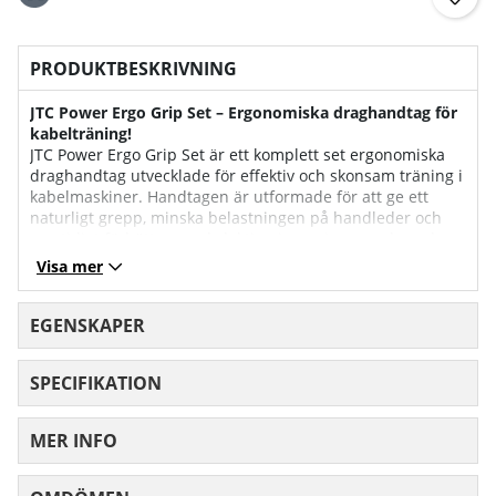
PRODUKTBESKRIVNING
JTC Power Ergo Grip Set – Ergonomiska draghandtag för
kabelträning!
JTC Power Ergo Grip Set är ett komplett set ergonomiska
draghandtag utvecklade för effektiv och skonsam träning i
kabelmaskiner. Handtagen är utformade för att ge ett
naturligt grepp, minska belastningen på handleder och
samtidigt förbättra muskelaktiveringen i rygg, axlar och
armar.
Visa mer
Den ergonomiska formen gör att händerna hålls i en mer
neutral position under dragövningar, vilket kan bidra till
EGENSKAPER
bättre teknik, ökad kontroll och minskad risk för
överbelastning. JTC Power Ergo Grip Set passar utmärkt
SPECIFIKATION
för övningar som latsdrag, sittande rodd, enarmsrodd,
face pulls, triceps pushdowns och andra kabelbaserade
dragövningar i hemgym eller kommersiell träningsmiljö.
MER INFO
Handtagen är tillverkade i slitstarkt material med
greppvänlig yta som ger stabilitet även vid tyngre