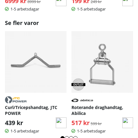
6999 kr
199 kr
8999 kr
249 kr
1-5 arbetsdagar
1-5 arbetsdagar
Se fler varor
Curl/Tricepshandtag, JTC
Roterande draghandtag,
POWER
Abilica
439 kr
517 kr
Ordinarie pris:
599 kr
1-5 arbetsdagar
1-5 arbetsdagar