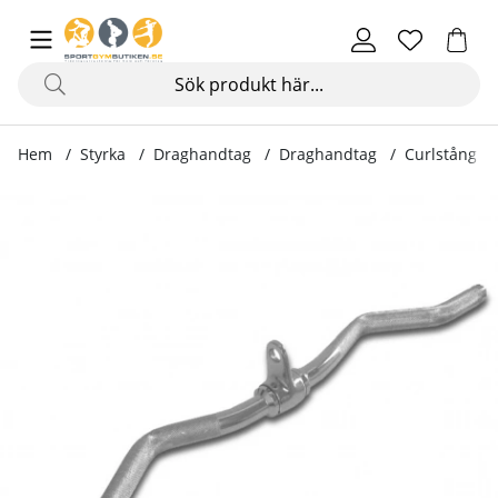
Hem
Styrka
Draghandtag
Draghandtag
Curlstång S
Produktbilder Curlstång SZ