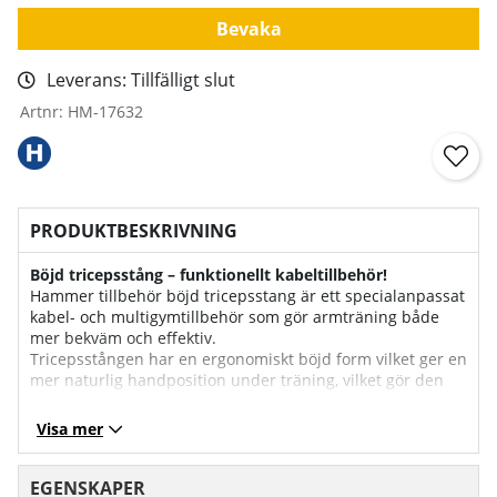
Bevaka
Leverans:
Tillfälligt slut
Artnr:
HM-17632
PRODUKTBESKRIVNING
Böjd tricepsstång – funktionellt kabeltillbehör!
Hammer tillbehör böjd tricepsstang är ett specialanpassat
kabel- och multigymtillbehör som gör armträning både
mer bekväm och effektiv.
Tricepsstången har en ergonomiskt böjd form vilket ger en
mer naturlig handposition under träning, vilket gör den
idealisk för isoleringsövningar som triceps pushdowns
samt andra övningar för armar, axlar och rygg.
Visa mer
Den böjda utformningen bidrar till att minska onödig
belastning på handleder och armbågar jämfört med raka
dragstänger samtidigt som du får ett stabilt grepp genom
EGENSKAPER