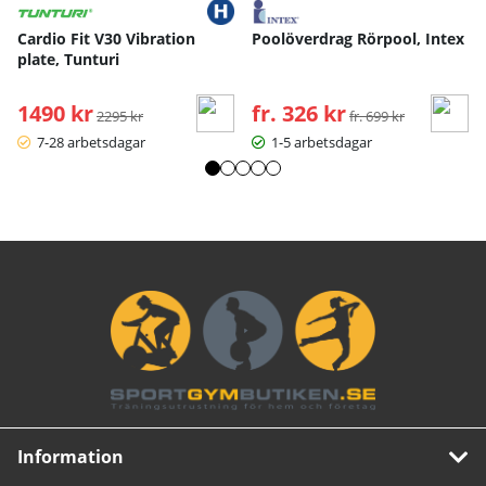
Cardio Fit V30 Vibration
Poolöverdrag Rörpool, Intex
plate, Tunturi
1490 kr
Ordinarie pris:
fr. 326 kr
Ordinarie pris:
2295 kr
fr. 699 kr
7-28 arbetsdagar
1-5 arbetsdagar
Information