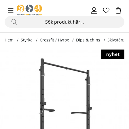
Hem
Styrka
Crossfit / Hyrox
Dips & chins
Skivstångst
Produktbilder Skivstångställning Pull-up / Dips Rack MS-U11