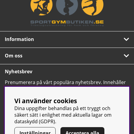
Information
Om oss
Nyhetsbrev
Prenumerera på vårt populära nyhetsbrev. Innehåller
tips, nyheter och våra allra bästa erbjudanden.
OK
Vi använder cookies
Dina uppgifter behandlas på ett tryggt och
säkert sätt i enlighet med aktuella lagar om
dataskydd (GDPR).
Inställningar
Acceptera alla
© Sport & Gym Butiken JTC AB |
Kontakta oss
| All rights reserved