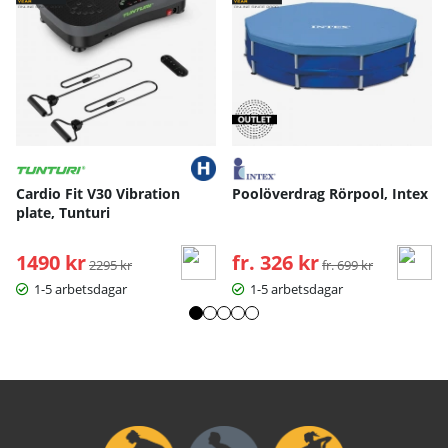
Ytbehandling: Pulverlackerat stål
Specifikationer:
Höjd: ca 196–237 cm
Bredd: ca 119 cm
Djup: ca 123 cm
Vikt: ca 37 kg
Maxbelastning: 250 kg
Bruksanvisning / manual »
Cardio Fit V30 Vibration
Poolöverdrag Rörpool, Intex
plate, Tunturi
1490 kr
Ordinarie pris:
fr. 326 kr
Ordinarie pris:
2295 kr
fr. 699 kr
1-5 arbetsdagar
1-5 arbetsdagar