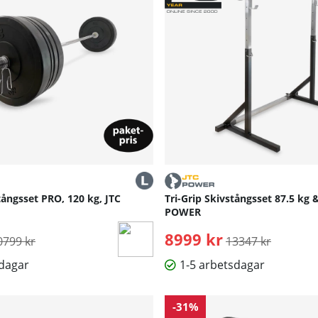
ångsset PRO, 120 kg, JTC
Tri-Grip Skivstångsset 87.5 kg &
POWER
rdinarie pris:
8999 kr
Ordinarie pris:
0799 kr
13347 kr
sdagar
1-5 arbetsdagar
-31%