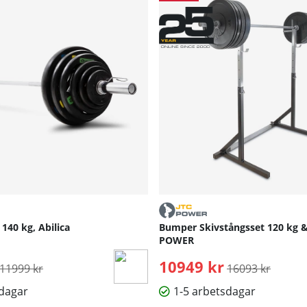
 140 kg, Abilica
Bumper Skivstångsset 120 kg & 
POWER
Ordinarie pris:
10949 kr
Ordinarie pris:
11999 kr
16093 kr
sdagar
1-5 arbetsdagar