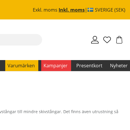
Exkl. moms
Inkl. moms
SVERIGE (SEK)
Varumärken
Kampanjer
Presentkort
Nyheter
ivstångar till mindre skivstångar. Det finns även utrustning så