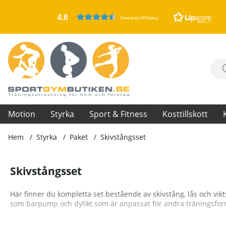
4.6
Baserat på 2424 betyg
Motion
Styrka
Sport & Fitness
Kosttillskott
Hem
Styrka
Paket
Skivstångsset
Skivstångsset
Här finner du kompletta set bestående av skivstång, lås och vikts
som barpump och dylikt som är anpassat för andra träningsfor