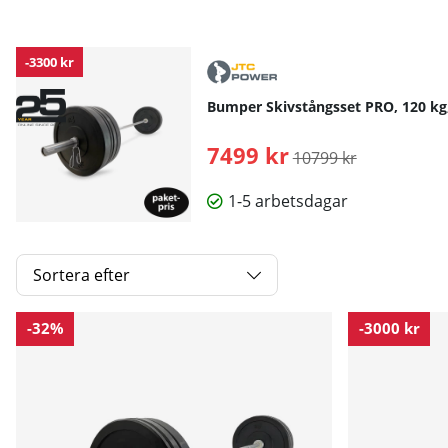
-3300 kr
Bumper Skivstångsset PRO, 120 k
7499 kr
Ordinarie pris:
10799 kr
1-5 arbetsdagar
Sortera efter
Produkter
-32%
-3000 kr