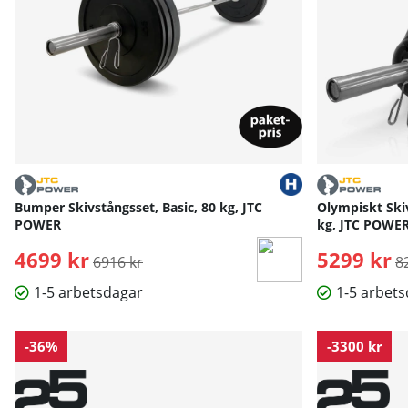
Bumper Skivstångsset, Basic, 80 kg, JTC
Olympiskt Skiv
POWER
kg, JTC POWE
4699 kr
Ordinarie pris:
5299 kr
O
6916 kr
8
1-5 arbetsdagar
1-5 arbet
-36%
-3300 kr