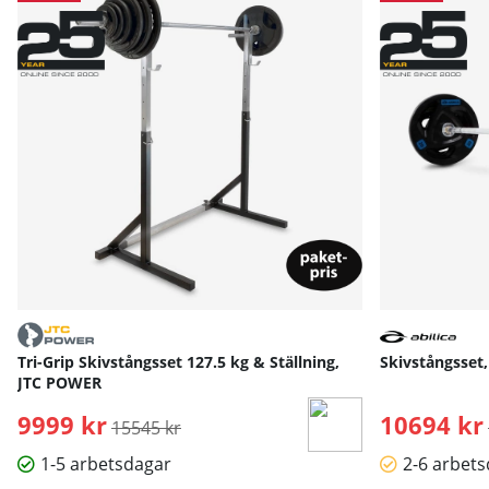
Tri-Grip Skivstångsset 127.5 kg & Ställning,
Skivstångsset,
JTC POWER
9999 kr
Ordinarie pris:
10694 kr
15545 kr
1-5 arbetsdagar
2-6 arbet