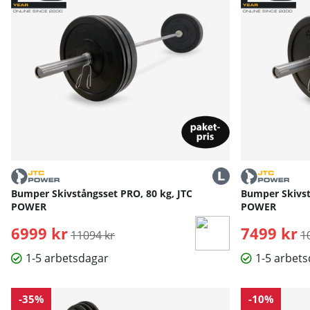
Bumper Skivstångsset PRO, 80 kg, JTC
Bumper Skivst
POWER
POWER
6999 kr
Ordinarie pris:
7499 kr
O
11094 kr
1
1-5 arbetsdagar
1-5 arbet
-35%
-10%