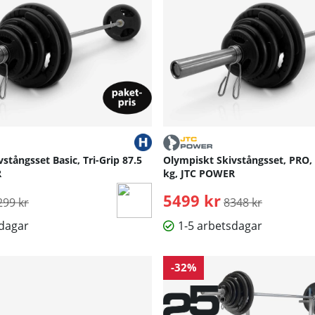
stångsset Basic, Tri-Grip 87.5
Olympiskt Skivstångsset, PRO, 
R
kg, JTC POWER
rdinarie pris:
5499 kr
Ordinarie pris:
299 kr
8348 kr
sdagar
1-5 arbetsdagar
-32%