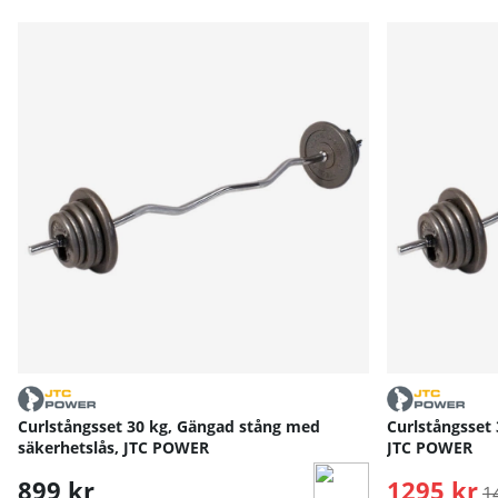
Curlstångsset 30 kg, Gängad stång med
Curlstångsset 
säkerhetslås, JTC POWER
JTC POWER
899 kr
1295 kr
O
1