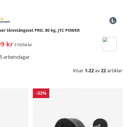
er Skivstångsset PRO, 80 kg, JTC POWER
9 kr
Ordinarie pris:
11094 kr
-5 arbetsdagar
Visar
1-22
av
22
artiklar
-32%