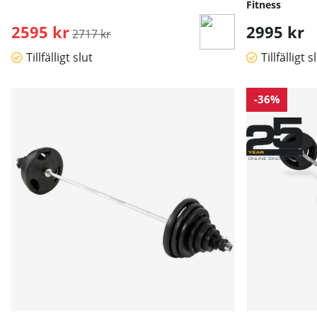
Fitness
2595 kr
Ordinarie pris:
2995 kr
2717 kr
Tillfälligt slut
Tillfälligt s
-36%