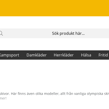
Kampsport
Damkläder
Herrkläder
Hälsa
Fritid
kivor. Här finns även olika modeller, allt från vanliga olympiska sk
mer!