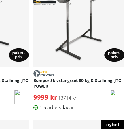
 Ställning, JTC
Bumper Skivstångsset 80 kg & Ställning, JTC
POWER
9999 kr
Ordinarie pris:
13714 kr
1-5 arbetsdagar