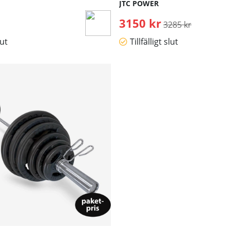
JTC POWER
3150 kr
Ordinarie pris:
3285 kr
lut
Tillfälligt slut