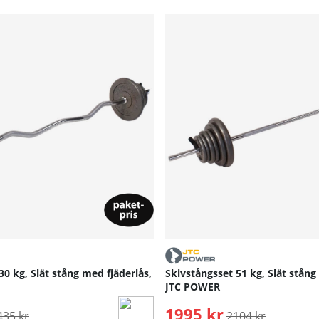
30 kg, Slät stång med fjäderlås,
Skivstångsset 51 kg, Slät stång
JTC POWER
rdinarie pris:
1995 kr
Ordinarie pris:
435 kr
2104 kr