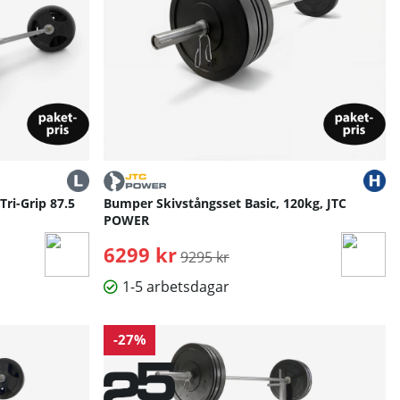
Tri-Grip 87.5
Bumper Skivstångsset Basic, 120kg, JTC
POWER
6299 kr
Ordinarie pris:
9295 kr
1-5 arbetsdagar
-27%