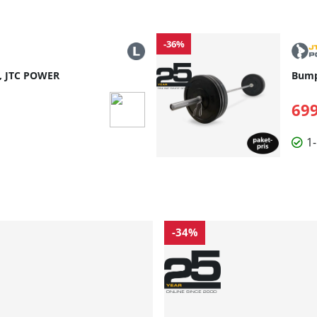
-36%
g, JTC POWER
Bump
699
1
-34%