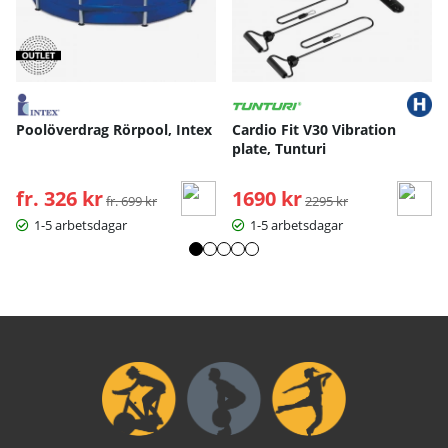
Poolöverdrag Rörpool, Intex
Cardio Fit V30 Vibration
plate, Tunturi
fr. 326 kr
Ordinarie pris:
1690 kr
Ordinarie pris:
fr. 699 kr
2295 kr
1-5 arbetsdagar
1-5 arbetsdagar