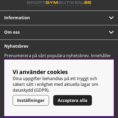
Information
Om oss
Nyhetsbrev
Prenumerera på vårt populära nyhetsbrev. Innehåller
tips, nyheter och våra allra bästa erbjudanden.
OK
Vi använder cookies
Dina uppgifter behandlas på ett tryggt och
säkert sätt i enlighet med aktuella lagar om
dataskydd (GDPR).
Inställningar
Acceptera alla
© Sport & Gym Butiken JTC AB |
Kontakta oss
| All rights reserved
| Org.nr: 556668-7058 | Tel: 0500-42 87 00