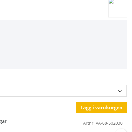
Lägg i varukorgen
gar
Artnr:
VA-68-502030