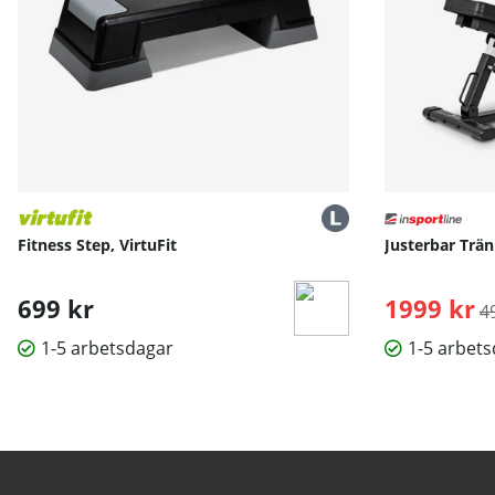
Fitness Step, VirtuFit
Justerbar Trä
699 kr
1999 kr
O
4
1-5 arbetsdagar
1-5 arbet