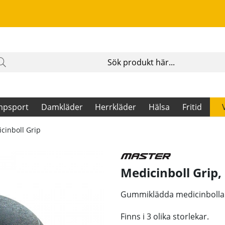
mpsport
Damkläder
Herrkläder
Hälsa
Fritid
cinboll Grip
Medicinboll Grip, 
Gummiklädda medicinbollar
Finns i 3 olika storlekar.