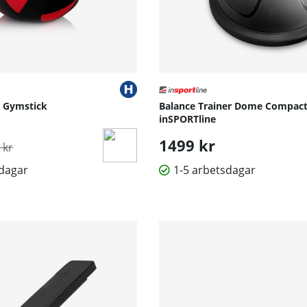
, Gymstick
Balance Trainer Dome Compact,
inSPORTline
inarie pris:
1499 kr
 kr
sdagar
1-5 arbetsdagar