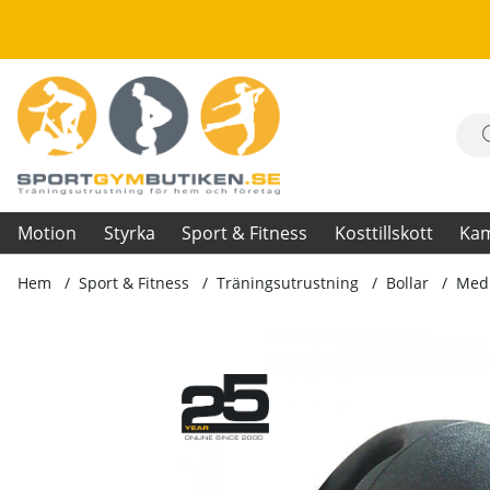
Motion
Styrka
Sport & Fitness
Kosttillskott
Ka
Hem
Sport & Fitness
Träningsutrustning
Bollar
Medi
Produktbilder Medicinboll Grip