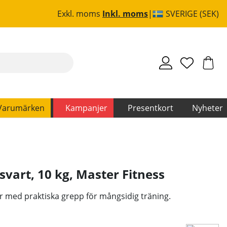
Exkl. moms
Inkl. moms
SVERIGE (SEK)
Varumärken
Kampanjer
Presentkort
Nyheter
svart, 10 kg
,
Master Fitness
 med praktiska grepp för mångsidig träning.