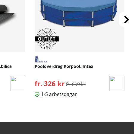
bilica
Poolöverdrag Rörpool, Intex
fr. 326 kr
Ordinarie pris:
fr. 699 kr
1-5 arbetsdagar