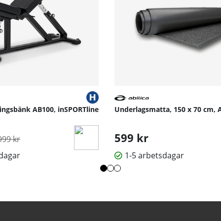
ningsbänk AB100, inSPORTline
Underlagsmatta, 150 x 70 cm, A
rdinarie pris:
599 kr
999 kr
sdagar
1-5 arbetsdagar