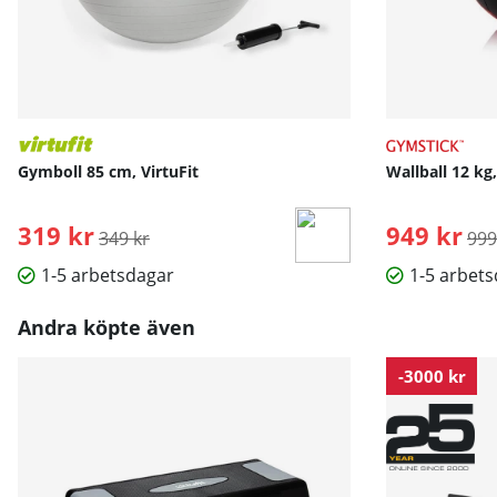
Gymboll 85 cm, VirtuFit
Wallball 12 kg
319 kr
Ordinarie pris:
949 kr
Ord
349 kr
999
1-5 arbetsdagar
1-5 arbet
Andra köpte även
-3000 kr